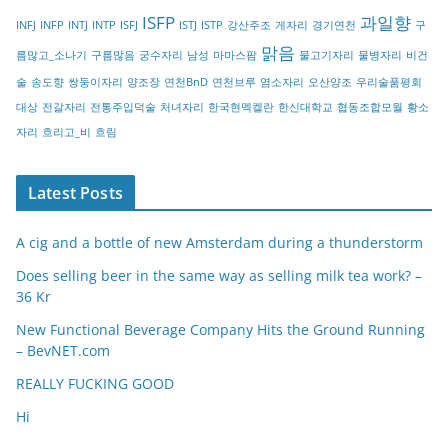
r
ISFP
과일향
INFJ
INFP
INTJ
INTP
ISFJ
ISTJ
ISTP
강산주조
게자리
경기연천
구
y
맑음
름많고_소나기
구름많음
궁수자리
남성
마마스팜
물고기자리
물병자리
비건
술
송도향
쌍둥이자리
양조장
연천BnD
연천브루
염소자리
오산양조
우리술품평회
대상
전갈자리
전통주입덕술
처녀자리
한국현멕켈란
한신대학교
협동조합모월
황소
자리
흐리고_비
흐림
Latest Posts
A cig and a bottle of new Amsterdam during a thunderstorm
Does selling beer in the same way as selling milk tea work? –
36 Kr
New Functional Beverage Company Hits the Ground Running
– BevNET.com
REALLY FUCKING GOOD
Hi