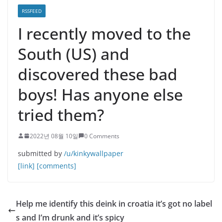
RSSFEED
I recently moved to the
South (US) and
discovered these bad
boys! Has anyone else
tried them?
2022년 08월 10일
0 Comments
submitted by
/u/kinkywallpaper
[link]
[comments]
Help me identify this deink in croatia it’s got no label
s and I’m drunk and it’s spicy