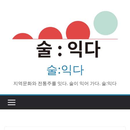
Skip
to
content
술:익다
지역문화와 전통주를 잇다. 술이 익어 가다. 술:익다