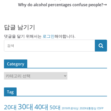
Why do alcohol percentages confuse people?
답글 남기기
댓글을 달기 위해서는
로그인
해야합니다.
Category
C
a
t
Tag
e
g
30대
40대
20대
o
50대
2018주료대상
2020대통령상
ESFP