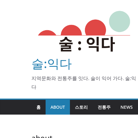
Skip
to
content
술:익다
지역문화와 전통주를 잇다. 술이 익어 가다. 술:익
다
홈
ABOUT
스토리
전통주
NEWS
about