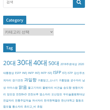
Category
C
a
t
Tag
e
g
30대
40대
20대
o
50대
2018주료대상
2020
r
ISFP
대통령상
ESFP
INFJ
INFP
INTJ
INTP
ISFJ
ISTJ
ISTP
강산주조
y
과일향
게자리
경기연천
구름많고_소나기
구름많음
궁수자리
남
맑음
성
마마스팜
물고기자리
물병자리
비건술
송도향
쌍둥이자
리
양조장
연천BnD
연천브루
염소자리
오산양조
우리술품평회대상
전갈자리
전통주입덕술
처녀자리
한국현멕켈란
한신대학교
협동조
합모월
황소자리
흐리고_비
흐림