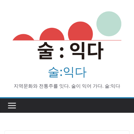
Skip
to
content
술:익다
지역문화와 전통주를 잇다. 술이 익어 가다. 술:익다