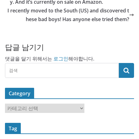
y. And it’s currently on sale on Amazon.
I recently moved to the South (US) and discovered t
hese bad boys! Has anyone else tried them?
답글 남기기
댓글을 달기 위해서는
로그인
해야합니다.
Category
C
a
t
Tag
e
g