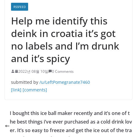
RSSFEED
Help me identify this
deink in croatia it’s got
no labels and I’m drunk
and it’s spicy
2022년 08월 10일
0 Comments
submitted by
/u/LeftPomegranate7460
[link]
[comments]
I bought this ice ball maker recently and it’s one of t
he best things i’ve ever purchased as a cold drink lov
er. It’s so easy to freeze and get the ice out of the tra