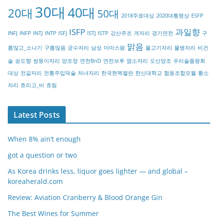
30대
40대
20대
o
50대
2018주료대상
2020대통령상
ESFP
r
ISFP
과일향
INFJ
INFP
INTJ
INTP
ISFJ
ISTJ
ISTP
강산주조
게자리
경기연천
구
y
맑음
름많고_소나기
구름많음
궁수자리
남성
마마스팜
물고기자리
물병자리
비건
술
송도향
쌍둥이자리
양조장
연천BnD
연천브루
염소자리
오산양조
우리술품평회
대상
전갈자리
전통주입덕술
처녀자리
한국현멕켈란
한신대학교
협동조합모월
황소
자리
흐리고_비
흐림
Latest Posts
When 8% ain’t enough
got a question or two
As Korea drinks less, liquor goes lighter — and global –
koreaherald.com
Review: Aviation Cranberry & Blood Orange Gin
The Best Wines for Summer