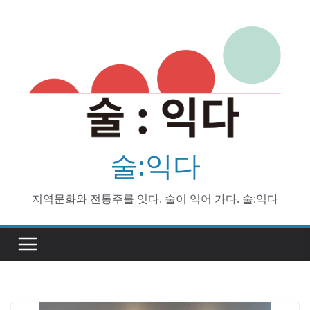
Skip
to
content
술:익다
지역문화와 전통주를 잇다. 술이 익어 가다. 술:익다