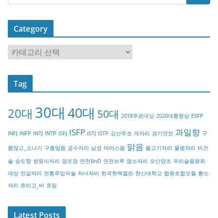
Category
C
a
t
Tag
e
g
30대
40대
20대
o
50대
2018주료대상
2020대통령상
ESFP
r
ISFP
과일향
INFJ
INFP
INTJ
INTP
ISFJ
ISTJ
ISTP
강산주조
게자리
경기연천
구
y
맑음
름많고_소나기
구름많음
궁수자리
남성
마마스팜
물고기자리
물병자리
비건
술
송도향
쌍둥이자리
양조장
연천BnD
연천브루
염소자리
오산양조
우리술품평회
대상
전갈자리
전통주입덕술
처녀자리
한국현멕켈란
한신대학교
협동조합모월
황소
자리
흐리고_비
흐림
Latest Posts