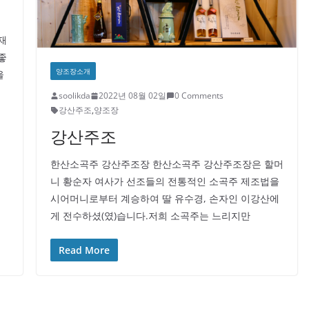
재
좋
양조장소개
을
soolikda
2022년 08월 02일
0 Comments
강산주조
,
양조장
강산주조
한산소곡주 강산주조장 한산소곡주 강산주조장은 할머
니 황순자 여사가 선조들의 전통적인 소곡주 제조법을
시어머니로부터 계승하여 딸 유수경, 손자인 이강산에
게 전수하셨(였)습니다.저희 소곡주는 느리지만
Read More