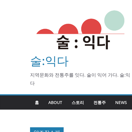
Skip
to
content
술:익다
지역문화와 전통주를 잇다. 술이 익어 가다. 술:익
다
홈
ABOUT
스토리
전통주
NEWS