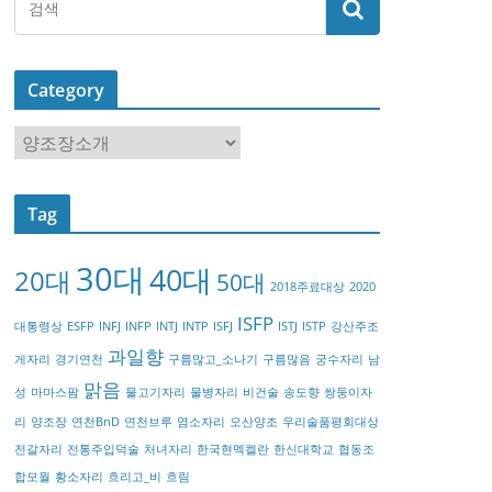
Category
C
a
t
Tag
e
g
30대
40대
20대
o
50대
2018주료대상
2020
r
ISFP
대통령상
ESFP
INFJ
INFP
INTJ
INTP
ISFJ
ISTJ
ISTP
강산주조
y
과일향
게자리
경기연천
구름많고_소나기
구름많음
궁수자리
남
맑음
성
마마스팜
물고기자리
물병자리
비건술
송도향
쌍둥이자
리
양조장
연천BnD
연천브루
염소자리
오산양조
우리술품평회대상
전갈자리
전통주입덕술
처녀자리
한국현멕켈란
한신대학교
협동조
합모월
황소자리
흐리고_비
흐림