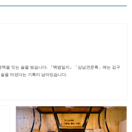
명맥을 잇는 술을 빚습니다. 『백범일지』「삼남견문록」에는 김구
술을 마셨다는 기록이 남아있습니다.