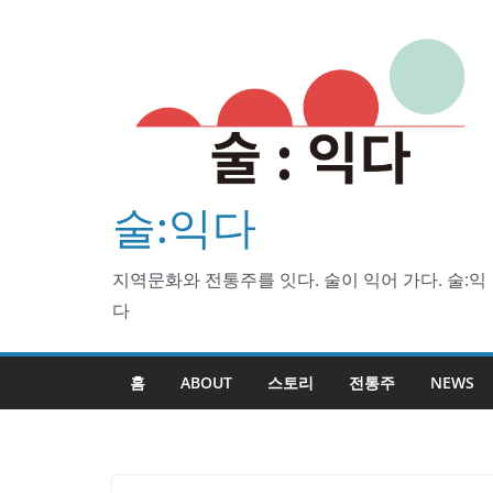
Skip
to
content
술:익다
지역문화와 전통주를 잇다. 술이 익어 가다. 술:익
다
홈
ABOUT
스토리
전통주
NEWS