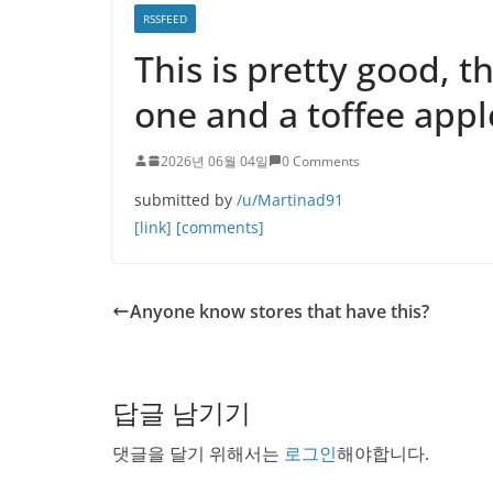
RSSFEED
This is pretty good, t
one and a toffee app
2026년 06월 04일
0 Comments
submitted by
/u/Martinad91
[link]
[comments]
Anyone know stores that have this?
답글 남기기
댓글을 달기 위해서는
로그인
해야합니다.