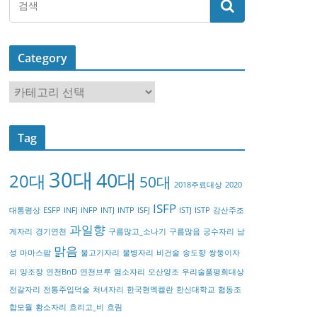
Category
C
a
t
Tag
e
g
30대
40대
20대
o
50대
2018주료대상
2020
r
ISFP
대통령상
ESFP
INFJ
INFP
INTJ
INTP
ISFJ
ISTJ
ISTP
강산주조
y
과일향
게자리
경기연천
구름많고_소나기
구름많음
궁수자리
남
맑음
성
마마스팜
물고기자리
물병자리
비건술
송도향
쌍둥이자
리
양조장
연천BnD
연천브루
염소자리
오산양조
우리술품평회대상
전갈자리
전통주입덕술
처녀자리
한국현멕켈란
한신대학교
협동조
합모월
황소자리
흐리고_비
흐림