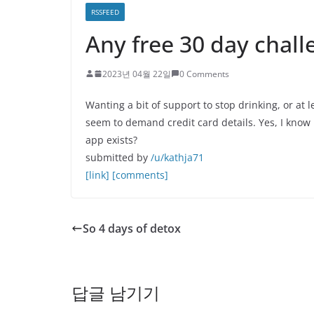
RSSFEED
Any free 30 day chall
2023년 04월 22일
0 Comments
Wanting a bit of support to stop drinking, or at 
seem to demand credit card details. Yes, I know 
app exists?
submitted by
/u/kathja71
[link]
[comments]
So 4 days of detox
답글 남기기