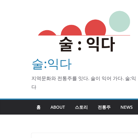
Skip
to
content
술:익다
지역문화와 전통주를 잇다. 술이 익어 가다. 술:익
다
홈
ABOUT
스토리
전통주
NEWS