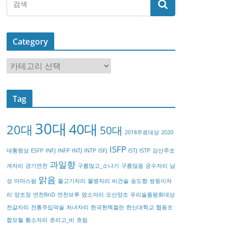
Category
C
a
t
Tag
e
g
30대
40대
20대
o
50대
2018주료대상
2020
r
ISFP
대통령상
ESFP
INFJ
INFP
INTJ
INTP
ISFJ
ISTJ
ISTP
강산주조
y
과일향
게자리
경기연천
구름많고_소나기
구름많음
궁수자리
남
맑음
성
마마스팜
물고기자리
물병자리
비건술
송도향
쌍둥이자
리
양조장
연천BnD
연천브루
염소자리
오산양조
우리술품평회대상
전갈자리
전통주입덕술
처녀자리
한국현멕켈란
한신대학교
협동조
합모월
황소자리
흐리고_비
흐림