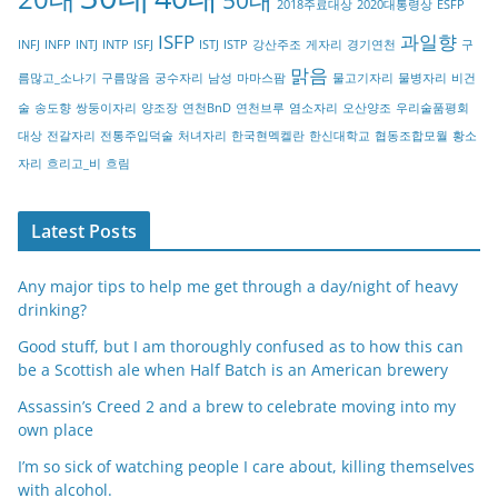
2018주료대상
2020대통령상
ESFP
r
ISFP
과일향
INFJ
INFP
INTJ
INTP
ISFJ
ISTJ
ISTP
강산주조
게자리
경기연천
구
y
맑음
름많고_소나기
구름많음
궁수자리
남성
마마스팜
물고기자리
물병자리
비건
술
송도향
쌍둥이자리
양조장
연천BnD
연천브루
염소자리
오산양조
우리술품평회
대상
전갈자리
전통주입덕술
처녀자리
한국현멕켈란
한신대학교
협동조합모월
황소
자리
흐리고_비
흐림
Latest Posts
Any major tips to help me get through a day/night of heavy
drinking?
Good stuff, but I am thoroughly confused as to how this can
be a Scottish ale when Half Batch is an American brewery
Assassin’s Creed 2 and a brew to celebrate moving into my
own place
I’m so sick of watching people I care about, killing themselves
with alcohol.