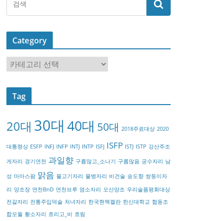
Category
C
a
t
Tag
e
g
30대
40대
20대
o
50대
2018주료대상
2020
r
ISFP
대통령상
ESFP
INFJ
INFP
INTJ
INTP
ISFJ
ISTJ
ISTP
강산주조
y
과일향
게자리
경기연천
구름많고_소나기
구름많음
궁수자리
남
맑음
성
마마스팜
물고기자리
물병자리
비건술
송도향
쌍둥이자
리
양조장
연천BnD
연천브루
염소자리
오산양조
우리술품평회대상
전갈자리
전통주입덕술
처녀자리
한국현멕켈란
한신대학교
협동조
합모월
황소자리
흐리고_비
흐림