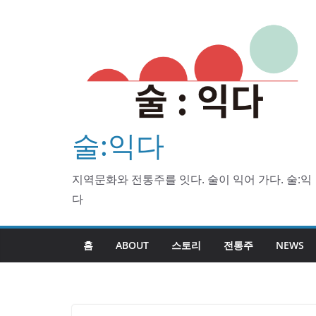
Skip
to
content
술:익다
지역문화와 전통주를 잇다. 술이 익어 가다. 술:익
다
홈
ABOUT
스토리
전통주
NEWS