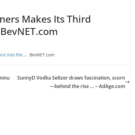
ners Makes Its Third
– BevNET.com
nce into the …
BevNET.com
minu
SunnyD Vodka Seltzer draws fascination, scorn
—behind the rise … – AdAge.com