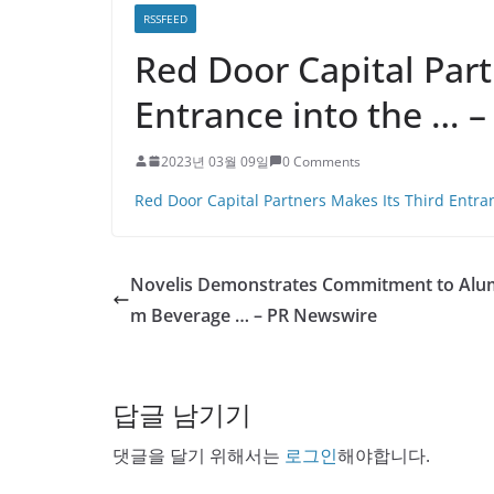
RSSFEED
Red Door Capital Part
Entrance into the … 
2023년 03월 09일
0 Comments
Red Door Capital Partners Makes Its Third Entra
Novelis Demonstrates Commitment to Alu
m Beverage … – PR Newswire
답글 남기기
댓글을 달기 위해서는
로그인
해야합니다.