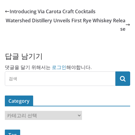
Introducing Via Carota Craft Cocktails
Watershed Distillery Unveils First Rye Whiskey Relea
se
답글 남기기
댓글을 달기 위해서는
로그인
해야합니다.
Category
C
a
t
Tag