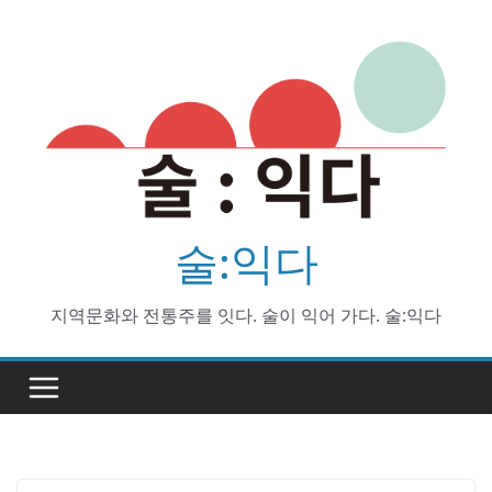
Skip
to
content
술:익다
지역문화와 전통주를 잇다. 술이 익어 가다. 술:익다