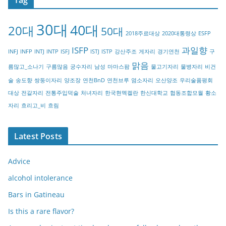
e
g
30대
40대
20대
o
50대
2018주료대상
2020대통령상
ESFP
r
ISFP
과일향
INFJ
INFP
INTJ
INTP
ISFJ
ISTJ
ISTP
강산주조
게자리
경기연천
구
y
맑음
름많고_소나기
구름많음
궁수자리
남성
마마스팜
물고기자리
물병자리
비건
술
송도향
쌍둥이자리
양조장
연천BnD
연천브루
염소자리
오산양조
우리술품평회
대상
전갈자리
전통주입덕술
처녀자리
한국현멕켈란
한신대학교
협동조합모월
황소
자리
흐리고_비
흐림
Latest Posts
Advice
alcohol intolerance
Bars in Gatineau
Is this a rare flavor?