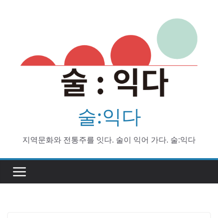
Skip
to
content
술:익다
지역문화와 전통주를 잇다. 술이 익어 가다. 술:익다