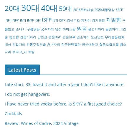
30대
40대
20대
o
50대
2018주료대상
2020대통령상
ESFP
r
ISFP
과일향
INFJ
INFP
INTJ
INTP
ISFJ
ISTJ
ISTP
강산주조
게자리
경기연천
구
y
맑음
름많고_소나기
구름많음
궁수자리
남성
마마스팜
물고기자리
물병자리
비건
술
송도향
쌍둥이자리
양조장
연천BnD
연천브루
염소자리
오산양조
우리술품평회
대상
전갈자리
전통주입덕술
처녀자리
한국현멕켈란
한신대학교
협동조합모월
황소
자리
흐리고_비
흐림
Latest Posts
Late start, 33, loved it and after a year I don’t like it anymore
I do not get hangovers.
I have never tried vodka before, is SKYY a first good choice?
Cocktails
Review: Wines of Cadre, 2024 Vintage