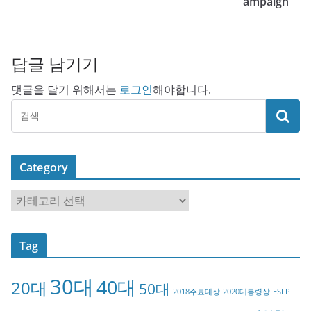
ampaign
답글 남기기
댓글을 달기 위해서는
로그인
해야합니다.
Category
C
a
t
Tag
e
g
30대
40대
20대
o
50대
2018주료대상
2020대통령상
ESFP
r