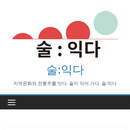
Skip
to
content
술:익다
지역문화와 전통주를 잇다. 술이 익어 가다. 술:익다