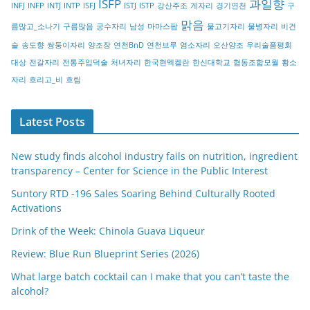
ISFP
과일향
INFJ
INFP
INTJ
INTP
ISFJ
ISTJ
ISTP
강산주조
게자리
경기연천
구
y
맑음
름많고_소나기
구름많음
궁수자리
남성
마마스팜
물고기자리
물병자리
비건
술
송도향
쌍둥이자리
양조장
연천BnD
연천브루
염소자리
오산양조
우리술품평회
대상
전갈자리
전통주입덕술
처녀자리
한국현멕켈란
한신대학교
협동조합모월
황소
자리
흐리고_비
흐림
Latest Posts
New study finds alcohol industry fails on nutrition, ingredient
transparency – Center for Science in the Public Interest
Suntory RTD -196 Sales Soaring Behind Culturally Rooted
Activations
Drink of the Week: Chinola Guava Liqueur
Review: Blue Run Blueprint Series (2026)
What large batch cocktail can I make that you can’t taste the
alcohol?