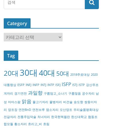
Category
C
a
t
Tag
e
g
30대
40대
20대
o
50대
2018주료대상
2020
r
ISFP
대통령상
ESFP
INFJ
INFP
INTJ
INTP
ISFJ
ISTJ
ISTP
강산주조
y
과일향
게자리
경기연천
구름많고_소나기
구름많음
궁수자리
남
맑음
성
마마스팜
물고기자리
물병자리
비건술
송도향
쌍둥이자
리
양조장
연천BnD
연천브루
염소자리
오산양조
우리술품평회대상
전갈자리
전통주입덕술
처녀자리
한국현멕켈란
한신대학교
협동조
합모월
황소자리
흐리고_비
흐림