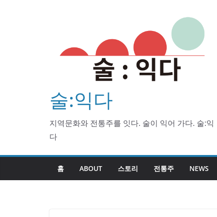
Skip
to
content
술:익다
지역문화와 전통주를 잇다. 술이 익어 가다. 술:익
다
홈
ABOUT
스토리
전통주
NEWS