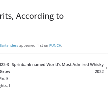
rits, According to
 Bartenders
appeared first on
PUNCH
.
022-3
Sprinbank named World’s Most Admired Whisky
o Grow
2022
Mn. E
hts, I