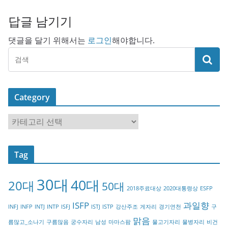
답글 남기기
댓글을 달기 위해서는
로그인
해야합니다.
Category
C
a
t
Tag
e
g
30대
40대
20대
o
50대
2018주료대상
2020대통령상
ESFP
r
ISFP
과일향
INFJ
INFP
INTJ
INTP
ISFJ
ISTJ
ISTP
강산주조
게자리
경기연천
구
y
맑음
름많고_소나기
구름많음
궁수자리
남성
마마스팜
물고기자리
물병자리
비건