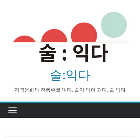
Skip
to
content
술:익다
지역문화와 전통주를 잇다. 술이 익어 가다. 술:익다