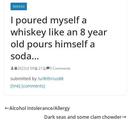
RSSFEED
I poured myself a
whiskey like an 8 year
old pours himself a
soda…
2022년 09월 21일
0 Comments
submitted by
/u/Rithrius88
[link]
[comments]
Alcohol Intolerance/Allergy
Dark seas and some clam chowder