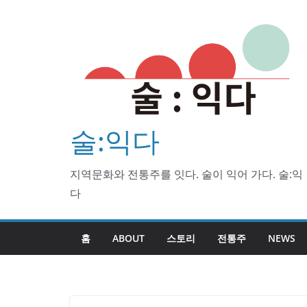
Skip
to
content
술:익다
지역문화와 전통주를 잇다. 술이 익어 가다. 술:익
다
홈
ABOUT
스토리
전통주
NEWS