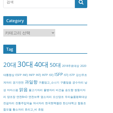
Category
C
a
t
Tag
e
g
30대
40대
20대
o
50대
2018주료대상
2020
r
ISFP
대통령상
ESFP
INFJ
INFP
INTJ
INTP
ISFJ
ISTJ
ISTP
강산주조
y
과일향
게자리
경기연천
구름많고_소나기
구름많음
궁수자리
남
맑음
성
마마스팜
물고기자리
물병자리
비건술
송도향
쌍둥이자
리
양조장
연천BnD
연천브루
염소자리
오산양조
우리술품평회대상
전갈자리
전통주입덕술
처녀자리
한국현멕켈란
한신대학교
협동조
합모월
황소자리
흐리고_비
흐림