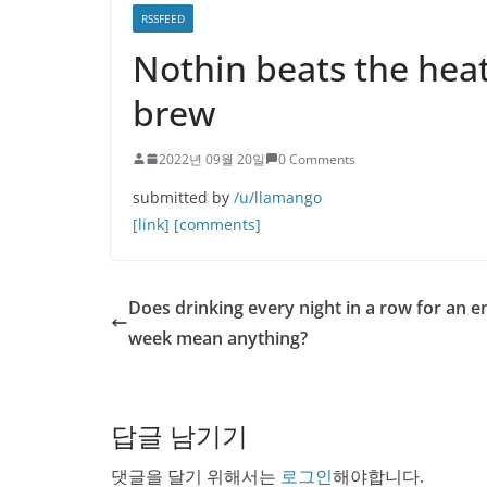
RSSFEED
Nothin beats the heat
brew
2022년 09월 20일
0 Comments
submitted by
/u/llamango
[link]
[comments]
Does drinking every night in a row for an en
week mean anything?
답글 남기기
댓글을 달기 위해서는
로그인
해야합니다.