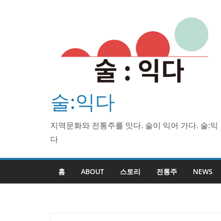
Skip
to
content
술:익다
지역문화와 전통주를 잇다. 술이 익어 가다. 술:익
다
홈
ABOUT
스토리
전통주
NEWS