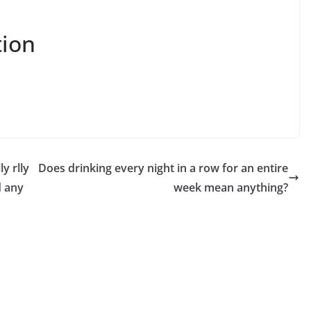
tion
y rlly
Does drinking every night in a row for an entire
d any
week mean anything?