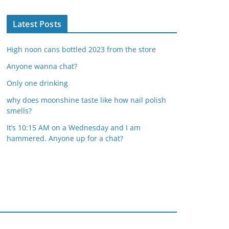
Latest Posts
High noon cans bottled 2023 from the store
Anyone wanna chat?
Only one drinking
why does moonshine taste like how nail polish
smells?
It’s 10:15 AM on a Wednesday and I am
hammered. Anyone up for a chat?