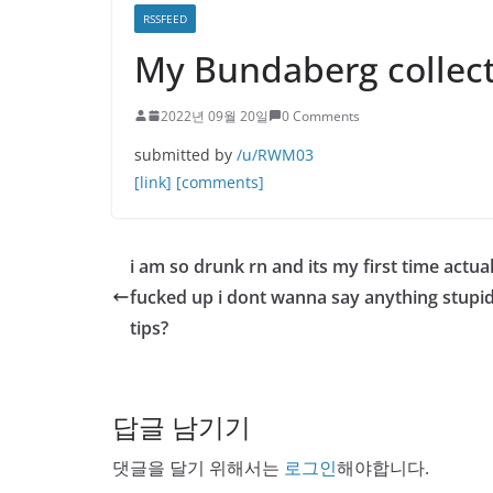
RSSFEED
My Bundaberg collec
2022년 09월 20일
0 Comments
submitted by
/u/RWM03
[link]
[comments]
i am so drunk rn and its my first time actuall
fucked up i dont wanna say anything stupi
tips?
답글 남기기
댓글을 달기 위해서는
로그인
해야합니다.