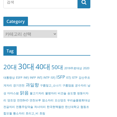
Category
C
a
t
Tag
e
g
30대
40대
20대
o
50대
2018주료대상
2020
r
ISFP
대통령상
ESFP
INFJ
INFP
INTJ
INTP
ISFJ
ISTJ
ISTP
강산주조
y
과일향
게자리
경기연천
구름많고_소나기
구름많음
궁수자리
남
맑음
성
마마스팜
물고기자리
물병자리
비건술
송도향
쌍둥이자
리
양조장
연천BnD
연천브루
염소자리
오산양조
우리술품평회대상
전갈자리
전통주입덕술
처녀자리
한국현멕켈란
한신대학교
협동조
합모월
황소자리
흐리고_비
흐림