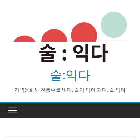
Skip
to
content
술:익다
지역문화와 전통주를 잇다. 술이 익어 가다. 술:익다