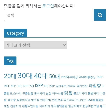
댓글을 달기 위해서는
로그인
해야합니다.
Category
C
a
t
Tag
e
g
30대
40대
20대
o
50대
2018주료대상
2020대통령상
ESFP
r
ISFP
과일향
INFJ
INFP
INTJ
INTP
ISFJ
ISTJ
ISTP
강산주조
게자리
경기연천
구
y
맑음
름많고_소나기
구름많음
궁수자리
남성
마마스팜
물고기자리
물병자리
비건
술
송도향
쌍둥이자리
양조장
연천BnD
연천브루
염소자리
오산양조
우리술품평회
대상
전갈자리
전통주입덕술
처녀자리
한국현멕켈란
한신대학교
협동조합모월
황소