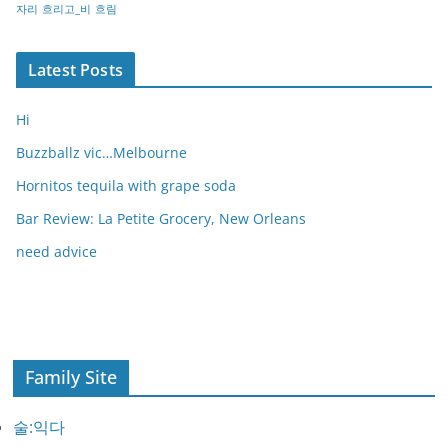
자리
흐리고_비
흐림
Latest Posts
Hi
Buzzballz vic…Melbourne
Hornitos tequila with grape soda
Bar Review: La Petite Grocery, New Orleans
need advice
Family Site
술:익다