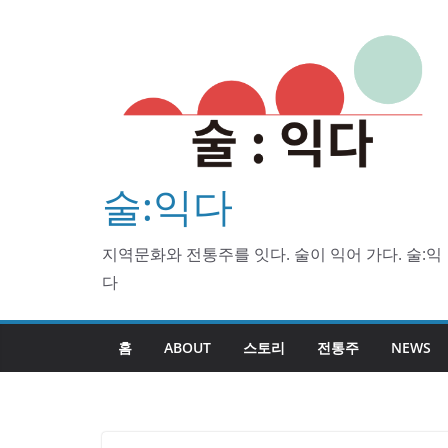
Skip
to
content
술:익다
지역문화와 전통주를 잇다. 술이 익어 가다. 술:익
다
홈
ABOUT
스토리
전통주
NEWS