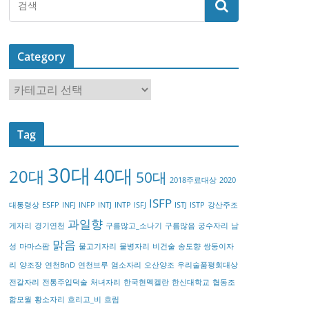
Category
C
a
t
Tag
e
g
30대
40대
20대
o
50대
2018주료대상
2020
r
ISFP
대통령상
ESFP
INFJ
INFP
INTJ
INTP
ISFJ
ISTJ
ISTP
강산주조
y
과일향
게자리
경기연천
구름많고_소나기
구름많음
궁수자리
남
맑음
성
마마스팜
물고기자리
물병자리
비건술
송도향
쌍둥이자
리
양조장
연천BnD
연천브루
염소자리
오산양조
우리술품평회대상
전갈자리
전통주입덕술
처녀자리
한국현멕켈란
한신대학교
협동조
합모월
황소자리
흐리고_비
흐림