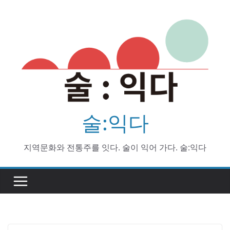
Skip
to
content
술:익다
지역문화와 전통주를 잇다. 술이 익어 가다. 술:익다