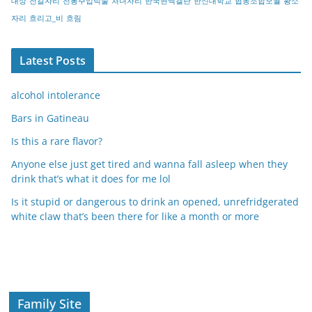
대상
전갈자리
전통주입덕술
처녀자리
한국현멕켈란
한신대학교
협동조합모월
황소
자리
흐리고_비
흐림
Latest Posts
alcohol intolerance
Bars in Gatineau
Is this a rare flavor?
Anyone else just get tired and wanna fall asleep when they
drink that’s what it does for me lol
Is it stupid or dangerous to drink an opened, unrefridgerated
white claw that’s been there for like a month or more
Family Site