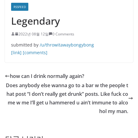
RSSFEED
Legendary
2022년 08월 12일
0 Comments
submitted by
/u/throwitawaybongybong
[link]
[comments]
how can I drink normally again?
Does anybody else wanna go to a bar w the people t
hat post “I don’t really get drunk” posts. Like fuck co
me w me I’ll get u hammered u ain’t immune to alco
hol my man.