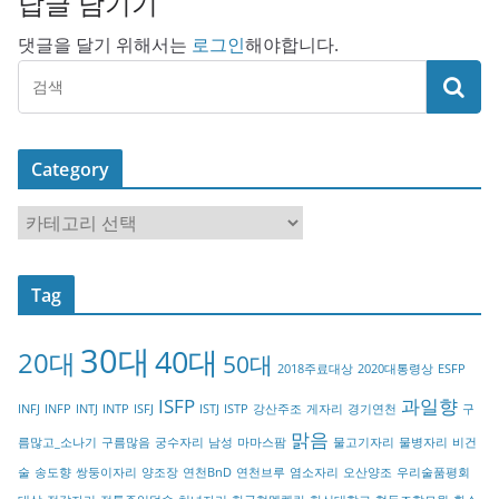
답글 남기기
댓글을 달기 위해서는
로그인
해야합니다.
Category
C
a
t
Tag
e
g
30대
40대
20대
o
50대
2018주료대상
2020대통령상
ESFP
r
ISFP
과일향
INFJ
INFP
INTJ
INTP
ISFJ
ISTJ
ISTP
강산주조
게자리
경기연천
구
y
맑음
름많고_소나기
구름많음
궁수자리
남성
마마스팜
물고기자리
물병자리
비건
술
송도향
쌍둥이자리
양조장
연천BnD
연천브루
염소자리
오산양조
우리술품평회