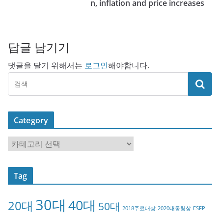
n, inflation and price increases
답글 남기기
댓글을 달기 위해서는
로그인
해야합니다.
Category
C
a
t
Tag
e
g
30대
40대
20대
o
50대
2018주료대상
2020대통령상
ESFP
r