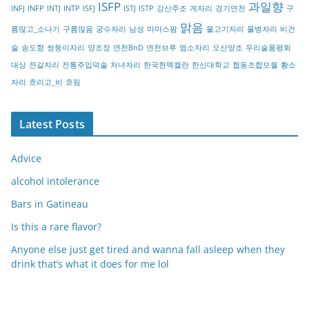
ISFP
과일향
INFJ
INFP
INTJ
INTP
ISFJ
ISTJ
ISTP
강산주조
게자리
경기연천
구
y
맑음
름많고_소나기
구름많음
궁수자리
남성
마마스팜
물고기자리
물병자리
비건
술
송도향
쌍둥이자리
양조장
연천BnD
연천브루
염소자리
오산양조
우리술품평회
대상
전갈자리
전통주입덕술
처녀자리
한국현멕켈란
한신대학교
협동조합모월
황소
자리
흐리고_비
흐림
Latest Posts
Advice
alcohol intolerance
Bars in Gatineau
Is this a rare flavor?
Anyone else just get tired and wanna fall asleep when they
drink that’s what it does for me lol