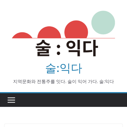
Skip
to
content
술:익다
지역문화와 전통주를 잇다. 술이 익어 가다. 술:익다