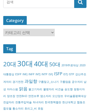
Category
C
a
t
Tag
e
g
30대
40대
20대
o
50대
2018주료대상
2020
r
ISFP
대통령상
ESFP
INFJ
INFP
INTJ
INTP
ISFJ
ISTJ
ISTP
강산주조
y
과일향
게자리
경기연천
구름많고_소나기
구름많음
궁수자리
남
맑음
성
마마스팜
물고기자리
물병자리
비건술
송도향
쌍둥이자
리
양조장
연천BnD
연천브루
염소자리
오산양조
우리술품평회대상
전갈자리
전통주입덕술
처녀자리
한국현멕켈란
한신대학교
협동조
합모월
황소자리
흐리고_비
흐림