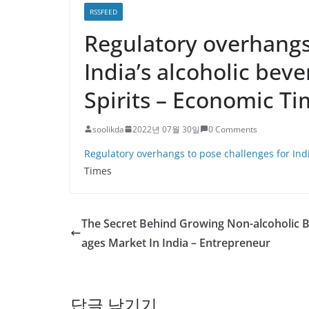
RSSFEED
Regulatory overhangs
India’s alcoholic bev
Spirits – Economic T
soolikda
2022년 07월 30일
0 Comments
Regulatory overhangs to pose challenges for Indi
Times
The Secret Behind Growing Non-alcoholic 
ages Market In India – Entrepreneur
답글 남기기