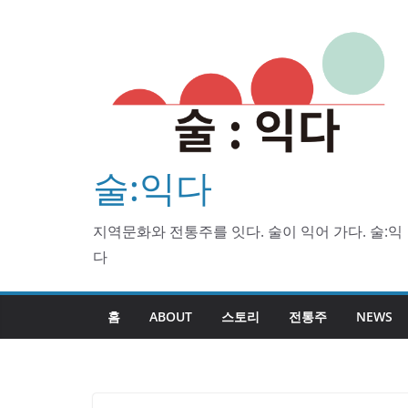
Skip
to
content
술:익다
지역문화와 전통주를 잇다. 술이 익어 가다. 술:익
다
홈
ABOUT
스토리
전통주
NEWS