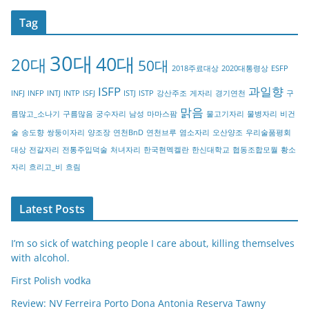
t
Tag
e
g
30대
40대
20대
o
50대
2018주료대상
2020대통령상
ESFP
r
ISFP
과일향
INFJ
INFP
INTJ
INTP
ISFJ
ISTJ
ISTP
강산주조
게자리
경기연천
구
y
맑음
름많고_소나기
구름많음
궁수자리
남성
마마스팜
물고기자리
물병자리
비건
술
송도향
쌍둥이자리
양조장
연천BnD
연천브루
염소자리
오산양조
우리술품평회
대상
전갈자리
전통주입덕술
처녀자리
한국현멕켈란
한신대학교
협동조합모월
황소
자리
흐리고_비
흐림
Latest Posts
I’m so sick of watching people I care about, killing themselves
with alcohol.
First Polish vodka
Review: NV Ferreira Porto Dona Antonia Reserva Tawny