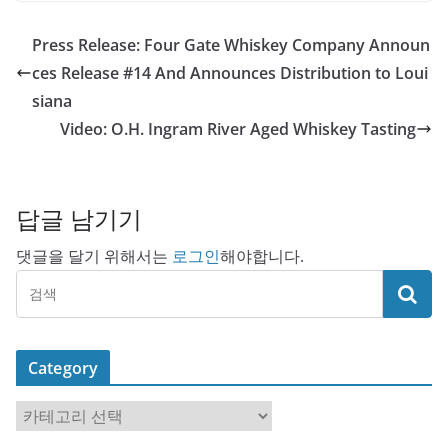
Press Release: Four Gate Whiskey Company Announ
ces Release #14 And Announces Distribution to Loui
siana
Video: O.H. Ingram River Aged Whiskey Tasting
답글 남기기
댓글을 달기 위해서는
로그인
해야합니다.
Category
C
a