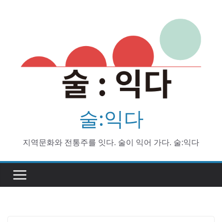
Skip
to
content
술:익다
지역문화와 전통주를 잇다. 술이 익어 가다. 술:익다