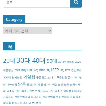
Category
C
a
t
Tag
e
g
30대
40대
20대
o
50대
2018주료대상
2020
r
ISFP
대통령상
ESFP
INFJ
INFP
INTJ
INTP
ISFJ
ISTJ
ISTP
강산주조
y
과일향
게자리
경기연천
구름많고_소나기
구름많음
궁수자리
남
맑음
성
마마스팜
물고기자리
물병자리
비건술
송도향
쌍둥이자
리
양조장
연천BnD
연천브루
염소자리
오산양조
우리술품평회대상
전갈자리
전통주입덕술
처녀자리
한국현멕켈란
한신대학교
협동조
합모월
황소자리
흐리고_비
흐림