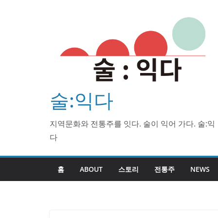
Skip
to
content
술:익다
지역문화와 전통주를 잇다. 술이 익어 가다. 술:익
다
홈
ABOUT
스토리
전통주
NEWS