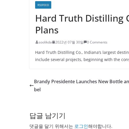
RSSFEED
Hard Truth Distillin
Plans
soolikda
2022년 07월 30일
0 Comments
Hard Truth Distilling Co., Indiana’s largest desti
include several projects, beginning with the con
Brandy Presidente Launches New Bottle an
bel
답글 남기기
댓글을 달기 위해서는
로그인
해야합니다.