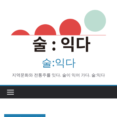
Skip
to
content
술:익다
지역문화와 전통주를 잇다. 술이 익어 가다. 술:익다