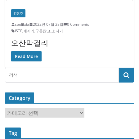
전통주
soolikda
2022년 07월 28일
0 Comments
ISTP
,
게자리
,
구름많고_소나기
오산막걸리
Read More
Category
C
a
t
Tag
e