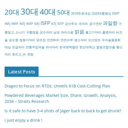
g
30대
40대
20대
o
50대
2018주료대상
2020대통령상
ESFP
r
ISFP
과일향
INFJ
INFP
INTJ
INTP
ISFJ
ISTJ
ISTP
강산주조
게자리
경기연천
구
y
맑음
름많고_소나기
구름많음
궁수자리
남성
마마스팜
물고기자리
물병자리
비건
술
송도향
쌍둥이자리
양조장
연천BnD
연천브루
염소자리
오산양조
우리술품평회
대상
전갈자리
전통주입덕술
처녀자리
한국현멕켈란
한신대학교
협동조합모월
황소
자리
흐리고_비
흐림
Latest Posts
Diageo to Focus on RTDs; Unveils $1B Cost-Cutting Plan
Powdered Beverages Market Size, Share, Growth, Analysis,
2034 – Straits Research
Is it safe to have 3-4 shots of Jäger back to back to get drunk?
I just enjoy a drink !