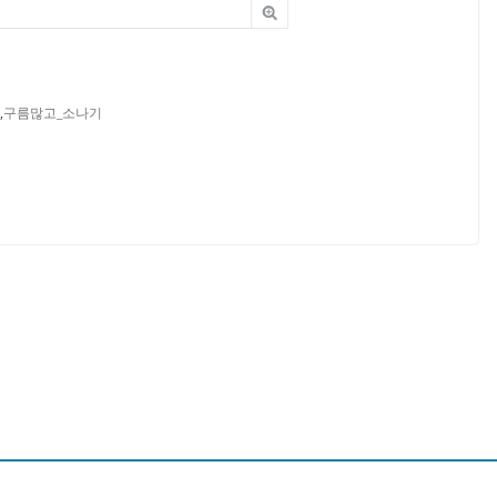
,
구름많고_소나기