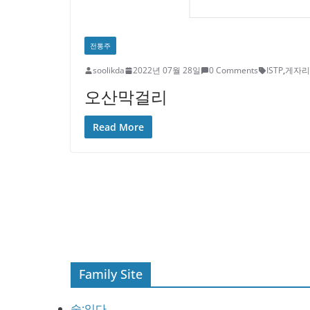
전통주
soolikda
2022년 07월 28일
0 Comments
ISTP
,
게자리
오산막걸리
Read More
Family Site
술:익다