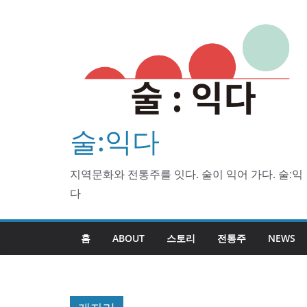
Skip
to
content
술:익다
지역문화와 전통주를 잇다. 술이 익어 가다. 술:익
다
홈
ABOUT
스토리
전통주
NEWS