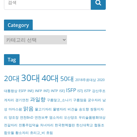
Category
C
a
t
Tag
e
g
30대
40대
20대
o
50대
2018주료대상
2020
r
ISFP
대통령상
ESFP
INFJ
INFP
INTJ
INTP
ISFJ
ISTJ
ISTP
강산주조
y
과일향
게자리
경기연천
구름많고_소나기
구름많음
궁수자리
남
맑음
성
마마스팜
물고기자리
물병자리
비건술
송도향
쌍둥이자
리
양조장
연천BnD
연천브루
염소자리
오산양조
우리술품평회대상
전갈자리
전통주입덕술
처녀자리
한국현멕켈란
한신대학교
협동조
합모월
황소자리
흐리고_비
흐림