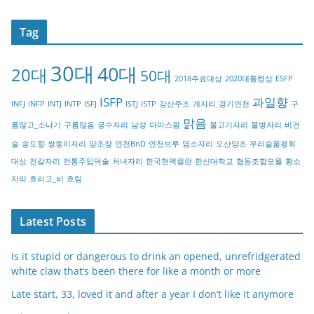
a
t
Tag
e
g
30대
40대
20대
o
50대
2018주료대상
2020대통령상
ESFP
r
ISFP
과일향
INFJ
INFP
INTJ
INTP
ISFJ
ISTJ
ISTP
강산주조
게자리
경기연천
구
y
맑음
름많고_소나기
구름많음
궁수자리
남성
마마스팜
물고기자리
물병자리
비건
술
송도향
쌍둥이자리
양조장
연천BnD
연천브루
염소자리
오산양조
우리술품평회
대상
전갈자리
전통주입덕술
처녀자리
한국현멕켈란
한신대학교
협동조합모월
황소
자리
흐리고_비
흐림
Latest Posts
Is it stupid or dangerous to drink an opened, unrefridgerated
white claw that’s been there for like a month or more
Late start, 33, loved it and after a year I don’t like it anymore