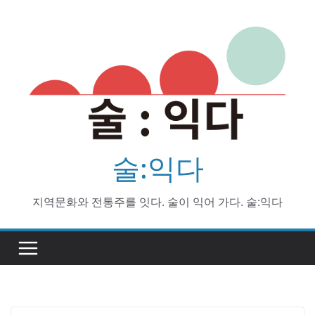
Skip
to
content
술:익다
지역문화와 전통주를 잇다. 술이 익어 가다. 술:익다