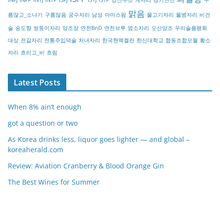
y
맑음
름많고_소나기
구름많음
궁수자리
남성
마마스팜
물고기자리
물병자리
비건
술
송도향
쌍둥이자리
양조장
연천BnD
연천브루
염소자리
오산양조
우리술품평회
대상
전갈자리
전통주입덕술
처녀자리
한국현멕켈란
한신대학교
협동조합모월
황소
자리
흐리고_비
흐림
Latest Posts
When 8% ain’t enough
got a question or two
As Korea drinks less, liquor goes lighter — and global –
koreaherald.com
Review: Aviation Cranberry & Blood Orange Gin
The Best Wines for Summer