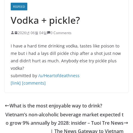
RSSFEED
Vodka + pickle?
2026년 06월 04일
0 Comments
I have a hard time drinking vodka, tastes like poison to
me but i had a lays dill pickle chip after a shot just now
and didn’t hurt as much. Anybody else try pickle plus
vodka?
submitted by
/u/Heartofdeathness
[link]
[comments]
What is the most enjoyable way to drink?
Vietnam’s non-alcoholic beverage market expected t
o grow 9% annually by 2028: insider – Tuoi Tre News
| The News Gateway to Vietnam