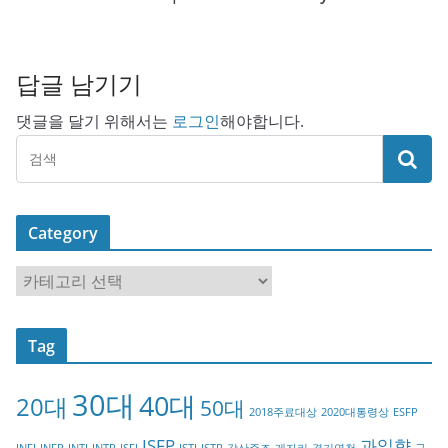
답글 남기기
댓글을 달기 위해서는
로그인
해야합니다.
Category
C
a
t
Tag
e
g
30대
40대
20대
o
50대
2018주료대상
2020대통령상
ESFP
r
ISFP
과일향
INFJ
INFP
INTJ
INTP
ISFJ
ISTJ
ISTP
강산주조
게자리
경기연천
구