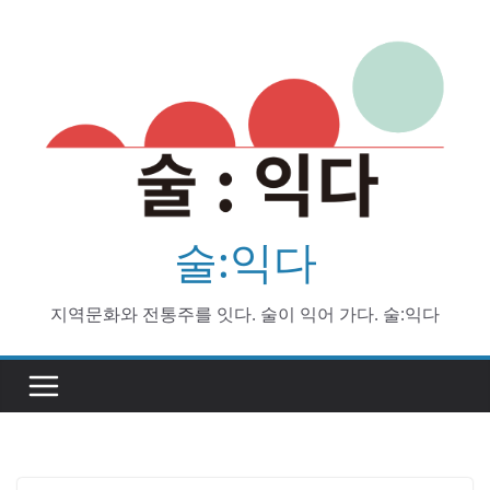
Skip
to
content
술:익다
지역문화와 전통주를 잇다. 술이 익어 가다. 술:익다