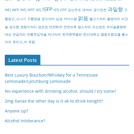
r
ISFP
과일향
INFJ
INFP
INTJ
INTP
ISFJ
ISTJ
ISTP
강산주조
게자리
경기연천
구
y
맑음
름많고_소나기
구름많음
궁수자리
남성
마마스팜
물고기자리
물병자리
비건
술
송도향
쌍둥이자리
양조장
연천BnD
연천브루
염소자리
오산양조
우리술품평회
대상
전갈자리
전통주입덕술
처녀자리
한국현멕켈란
한신대학교
협동조합모월
황소
자리
흐리고_비
흐림
Latest Posts
Best Luxury Bourbon/Whiskey for a Tennessee
Lemonade/Lynchburg Lemonade
No experience with drinking alcohol, should I try some?
2mg Xanax the other day is it ok to drink tonight?
Anyone up?
Alcohol intolerance?