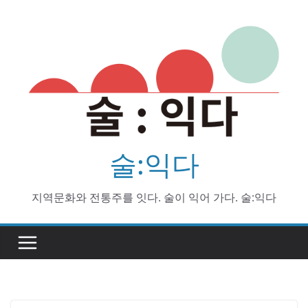
Skip
to
content
술:익다
지역문화와 전통주를 잇다. 술이 익어 가다. 술:익다