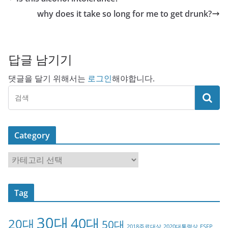
why does it take so long for me to get drunk?
답글 남기기
댓글을 달기 위해서는
로그인
해야합니다.
Category
C
a
t
Tag
e
g
30대
40대
20대
o
50대
2018주료대상
2020대통령상
ESFP