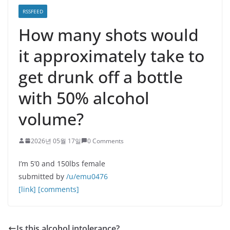
RSSFEED
How many shots would
it approximately take to
get drunk off a bottle
with 50% alcohol
volume?
2026년 05월 17일
0 Comments
I’m 5’0 and 150lbs female
submitted by
/u/emu0476
[link]
[comments]
Is this alcohol intolerance?