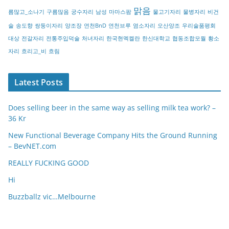
맑음
름많고_소나기
구름많음
궁수자리
남성
마마스팜
물고기자리
물병자리
비건
술
송도향
쌍둥이자리
양조장
연천BnD
연천브루
염소자리
오산양조
우리술품평회
대상
전갈자리
전통주입덕술
처녀자리
한국현멕켈란
한신대학교
협동조합모월
황소
자리
흐리고_비
흐림
Latest Posts
Does selling beer in the same way as selling milk tea work? –
36 Kr
New Functional Beverage Company Hits the Ground Running
– BevNET.com
REALLY FUCKING GOOD
Hi
Buzzballz vic…Melbourne