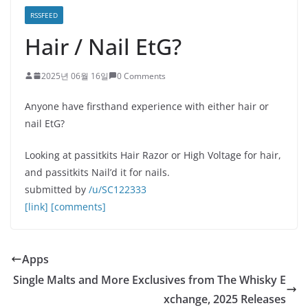
RSSFEED
Hair / Nail EtG?
2025년 06월 16일
0 Comments
Anyone have firsthand experience with either hair or
nail EtG?
Looking at passitkits Hair Razor or High Voltage for hair,
and passitkits Nail’d it for nails.
submitted by
/u/SC122333
[link]
[comments]
Apps
Single Malts and More Exclusives from The Whisky E
xchange, 2025 Releases