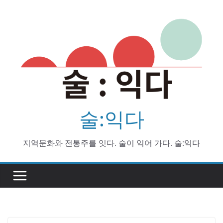
Skip
to
content
술:익다
지역문화와 전통주를 잇다. 술이 익어 가다. 술:익다