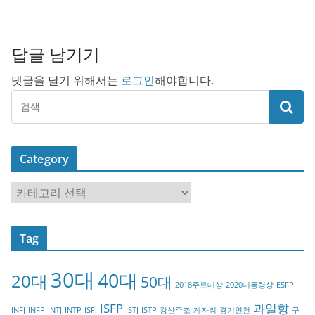
답글 남기기
댓글을 달기 위해서는
로그인
해야합니다.
Category
C
a
t
Tag
e
g
30대
40대
20대
o
50대
2018주료대상
2020대통령상
ESFP
r
ISFP
과일향
INFJ
INFP
INTJ
INTP
ISFJ
ISTJ
ISTP
강산주조
게자리
경기연천
구
y