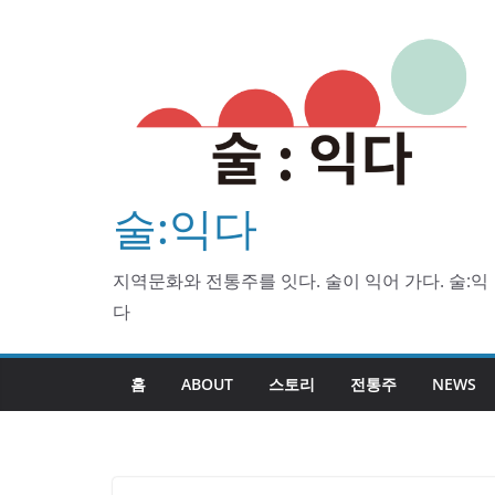
Skip
to
content
술:익다
지역문화와 전통주를 잇다. 술이 익어 가다. 술:익
다
홈
ABOUT
스토리
전통주
NEWS