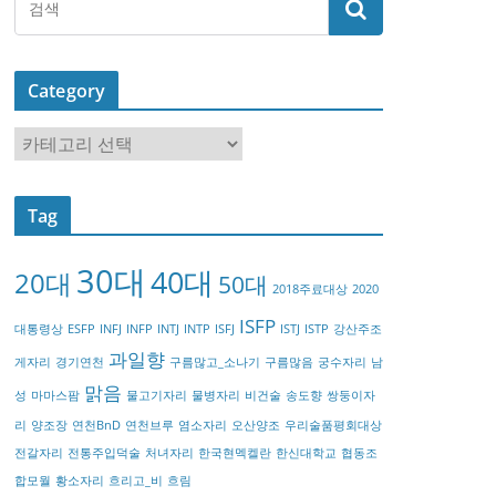
Category
C
a
t
Tag
e
g
30대
40대
20대
o
50대
2018주료대상
2020
r
ISFP
대통령상
ESFP
INFJ
INFP
INTJ
INTP
ISFJ
ISTJ
ISTP
강산주조
y
과일향
게자리
경기연천
구름많고_소나기
구름많음
궁수자리
남
맑음
성
마마스팜
물고기자리
물병자리
비건술
송도향
쌍둥이자
리
양조장
연천BnD
연천브루
염소자리
오산양조
우리술품평회대상
전갈자리
전통주입덕술
처녀자리
한국현멕켈란
한신대학교
협동조
합모월
황소자리
흐리고_비
흐림