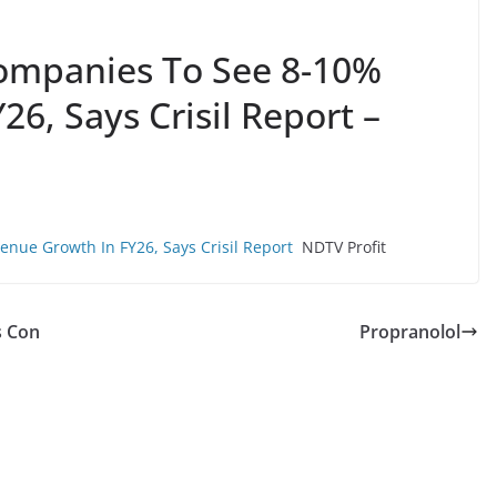
Companies To See 8-10%
6, Says Crisil Report –
nue Growth In FY26, Says Crisil Report
NDTV Profit
s Con
Propranolol