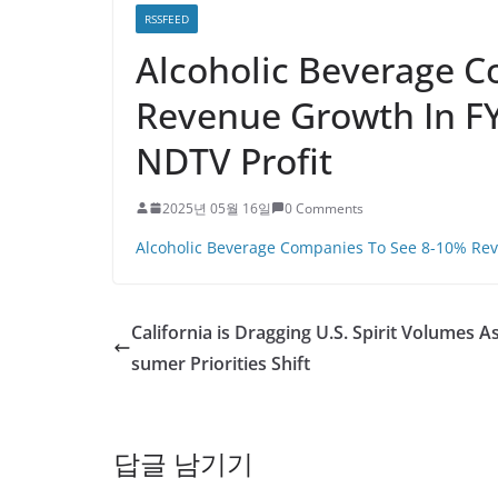
RSSFEED
Alcoholic Beverage 
Revenue Growth In FY2
NDTV Profit
2025년 05월 16일
0 Comments
Alcoholic Beverage Companies To See 8-10% Reve
California is Dragging U.S. Spirit Volumes A
sumer Priorities Shift
답글 남기기