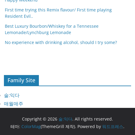
First time trying this Remix flavour/ First time playing
Resident Evil..
Best Luxury Bourbon/Whiskey for a Tennessee
Lemonade/Lynchburg Lemonade
No experience with drinking alcohol, should I try some?
Family Site
술:익다
매월매주
Copyright © 2026
술:익다
. All rights reserved.
테마:
ColorMag
(ThemeGrill 제작). Powered by
워드프레스
.