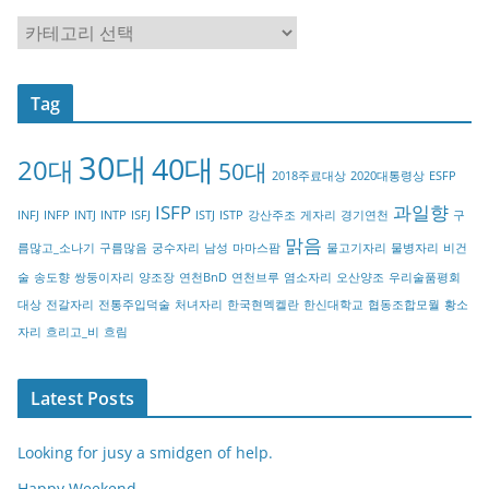
C
a
t
Tag
e
g
30대
40대
20대
o
50대
2018주료대상
2020대통령상
ESFP
r
ISFP
과일향
INFJ
INFP
INTJ
INTP
ISFJ
ISTJ
ISTP
강산주조
게자리
경기연천
구
y
맑음
름많고_소나기
구름많음
궁수자리
남성
마마스팜
물고기자리
물병자리
비건
술
송도향
쌍둥이자리
양조장
연천BnD
연천브루
염소자리
오산양조
우리술품평회
대상
전갈자리
전통주입덕술
처녀자리
한국현멕켈란
한신대학교
협동조합모월
황소
자리
흐리고_비
흐림
Latest Posts
Looking for jusy a smidgen of help.
Happy Weekend