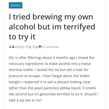
RSSFEED
I tried brewing my own
alcohol but im terrifyed
to try it
2024년 07월 30일
0 Comments
(Pic is after filtering) About 3 months ago I mixed the
nessicary ingredients to make alcohol into a metal
thermos bottle, I sealed the lid but left a hole for
pressure to escape. I then forgot about the bottle,
tonight I reopened it to see a plesant looking clear
(other than the yeast particles) yellow liquid. It smells
like alcohol but im genuinley terrified to try it. Should I
take a sip yes or no?