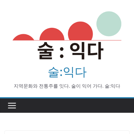
Skip
to
content
술:익다
지역문화와 전통주를 잇다. 술이 익어 가다. 술:익다