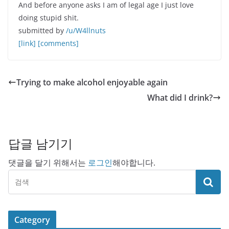
And before anyone asks I am of legal age I just love
doing stupid shit.
submitted by
/u/W4llnuts
[link]
[comments]
Trying to make alcohol enjoyable again
What did I drink?
답글 남기기
댓글을 달기 위해서는
로그인
해야합니다.
Category