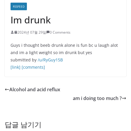
RSSFEED
Im drunk
2024년 07월 29일
0 Comments
Guys i thought beeb drunk alone is fun bc u laugh alot
and im a light weight so im drunk but yes
submitted by
/u/RyGuy15B
[link]
[comments]
Alcohol and acid reflux
am i doing too much ?
답글 남기기