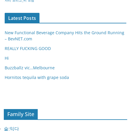
자리
흐리고_비
흐림
Latest Posts
New Functional Beverage Company Hits the Ground Running
– BevNET.com
REALLY FUCKING GOOD
Hi
Buzzballz vic…Melbourne
Hornitos tequila with grape soda
Family Site
술:익다