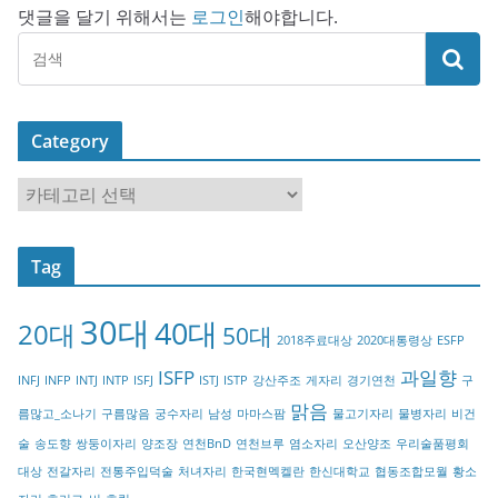
댓글을 달기 위해서는
로그인
해야합니다.
Category
C
a
t
Tag
e
g
30대
40대
20대
o
50대
2018주료대상
2020대통령상
ESFP
r
ISFP
과일향
INFJ
INFP
INTJ
INTP
ISFJ
ISTJ
ISTP
강산주조
게자리
경기연천
구
y
맑음
름많고_소나기
구름많음
궁수자리
남성
마마스팜
물고기자리
물병자리
비건
술
송도향
쌍둥이자리
양조장
연천BnD
연천브루
염소자리
오산양조
우리술품평회
대상
전갈자리
전통주입덕술
처녀자리
한국현멕켈란
한신대학교
협동조합모월
황소