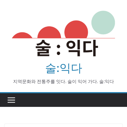
Skip
to
content
술:익다
지역문화와 전통주를 잇다. 술이 익어 가다. 술:익다