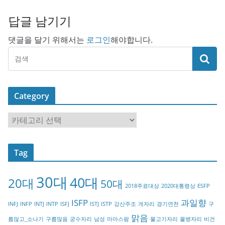
답글 남기기
댓글을 달기 위해서는
로그인
해야합니다.
Category
C
a
t
Tag
e
g
30대
40대
20대
o
50대
2018주료대상
2020대통령상
ESFP
r
ISFP
과일향
INFJ
INFP
INTJ
INTP
ISFJ
ISTJ
ISTP
강산주조
게자리
경기연천
구
y
맑음
름많고_소나기
구름많음
궁수자리
남성
마마스팜
물고기자리
물병자리
비건