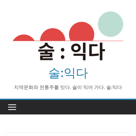
Skip
to
content
술:익다
지역문화와 전통주를 잇다. 술이 익어 가다. 술:익다