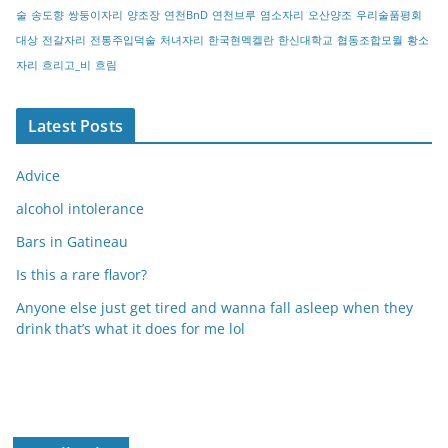
술
송도향
쌍둥이자리
양조장
연천BnD
연천브루
염소자리
오산양조
우리술품평회
대상
전갈자리
전통주입덕술
처녀자리
한국현멕켈란
한신대학교
협동조합모월
황소
자리
흐리고_비
흐림
Latest Posts
Advice
alcohol intolerance
Bars in Gatineau
Is this a rare flavor?
Anyone else just get tired and wanna fall asleep when they
drink that’s what it does for me lol