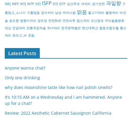
ISFP
과일향
INFJ
INFP
INTJ
INTP
ISFJ
ISTJ
ISTP
강산주조
게자리
경기연천
구
y
맑음
름많고_소나기
구름많음
궁수자리
남성
마마스팜
물고기자리
물병자리
비건
술
송도향
쌍둥이자리
양조장
연천BnD
연천브루
염소자리
오산양조
우리술품평회
대상
전갈자리
전통주입덕술
처녀자리
한국현멕켈란
한신대학교
협동조합모월
황소
자리
흐리고_비
흐림
Latest Posts
Anyone wanna chat?
Only one drinking
why does moonshine taste like how nail polish smells?
It’s 10:15 AM on a Wednesday and I am hammered. Anyone
up for a chat?
Review: 2022 Aesthetic Cabernet Sauvignon California