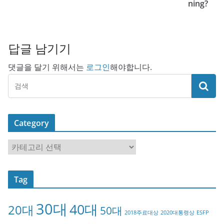
ning?
답글 남기기
댓글을 달기 위해서는
로그인
해야합니다.
Category
C
a
t
Tag
e
g
30대
40대
20대
o
50대
2018주료대상
2020대통령상
ESFP
r