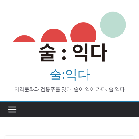
Skip
to
content
술:익다
지역문화와 전통주를 잇다. 술이 익어 가다. 술:익다