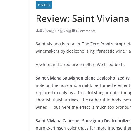
RSSFEED
Review: Saint Vivian
2024년 07월 28일
0 Comments
Saint Viviana is retailer The Zero Proof’s proprie
winemakers by dealcoholizing “fantastic wine,” a
A white and a red are on offer. We tried both.
Saint Viviana Sauvignon Blanc Dealcoholized W
note on the nose and a mild, perfumed element b
replaced mainly by a forceful vinegar note, th
shortish finish arrives. The rather thin body 
wines — but here the effect is much too prono
Saint Viviana Cabernet Sauvignon Dealcoholiz
purple-crimson color that’s far more intense tha