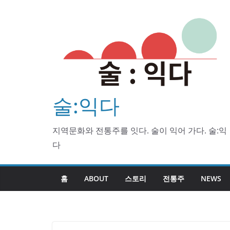
Skip
to
content
술:익다
지역문화와 전통주를 잇다. 술이 익어 가다. 술:익
다
홈
ABOUT
스토리
전통주
NEWS