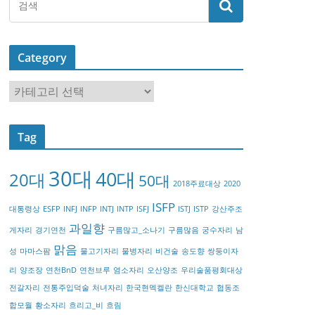
Category
C
a
t
Tag
e
g
30대
40대
20대
o
50대
2018주료대상
2020
r
ISFP
대통령상
ESFP
INFJ
INFP
INTJ
INTP
ISFJ
ISTJ
ISTP
강산주조
y
과일향
게자리
경기연천
구름많고_소나기
구름많음
궁수자리
남
맑음
성
마마스팜
물고기자리
물병자리
비건술
송도향
쌍둥이자
리
양조장
연천BnD
연천브루
염소자리
오산양조
우리술품평회대상
전갈자리
전통주입덕술
처녀자리
한국현멕켈란
한신대학교
협동조
합모월
황소자리
흐리고_비
흐림