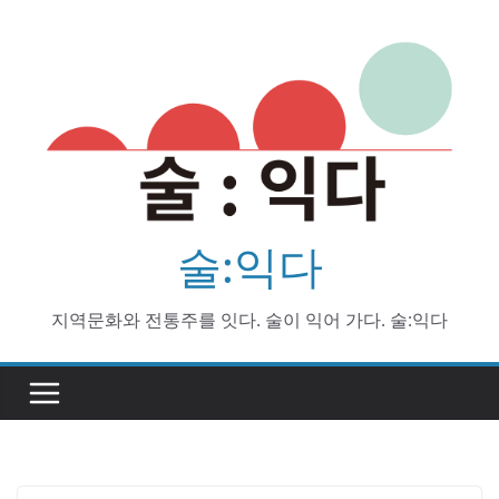
Skip
to
content
술:익다
지역문화와 전통주를 잇다. 술이 익어 가다. 술:익다