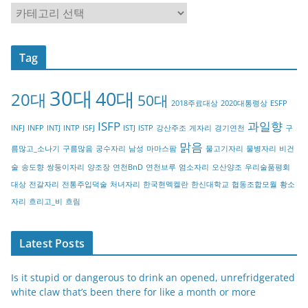
C
a
t
Tag
e
g
30대
40대
20대
o
50대
2018주료대상
2020대통령상
ESFP
r
ISFP
과일향
INFJ
INFP
INTJ
INTP
ISFJ
ISTJ
ISTP
강산주조
게자리
경기연천
구
y
맑음
름많고_소나기
구름많음
궁수자리
남성
마마스팜
물고기자리
물병자리
비건
술
송도향
쌍둥이자리
양조장
연천BnD
연천브루
염소자리
오산양조
우리술품평회
대상
전갈자리
전통주입덕술
처녀자리
한국현멕켈란
한신대학교
협동조합모월
황소
자리
흐리고_비
흐림
Latest Posts
Is it stupid or dangerous to drink an opened, unrefridgerated
white claw that’s been there for like a month or more