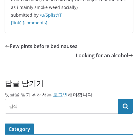
as i mainly smoke weed socially)
submitted by
/u/SplistYT
[link]
[comments]
Few pints before bed nausea
Looking for an alcohol
답글 남기기
댓글을 달기 위해서는
로그인
해야합니다.
Category