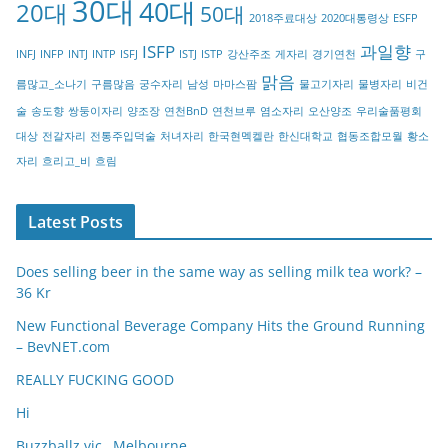
30대
40대
20대
o
50대
2018주료대상
2020대통령상
ESFP
r
ISFP
과일향
INFJ
INFP
INTJ
INTP
ISFJ
ISTJ
ISTP
강산주조
게자리
경기연천
구
y
맑음
름많고_소나기
구름많음
궁수자리
남성
마마스팜
물고기자리
물병자리
비건
술
송도향
쌍둥이자리
양조장
연천BnD
연천브루
염소자리
오산양조
우리술품평회
대상
전갈자리
전통주입덕술
처녀자리
한국현멕켈란
한신대학교
협동조합모월
황소
자리
흐리고_비
흐림
Latest Posts
Does selling beer in the same way as selling milk tea work? –
36 Kr
New Functional Beverage Company Hits the Ground Running
– BevNET.com
REALLY FUCKING GOOD
Hi
Buzzballz vic…Melbourne