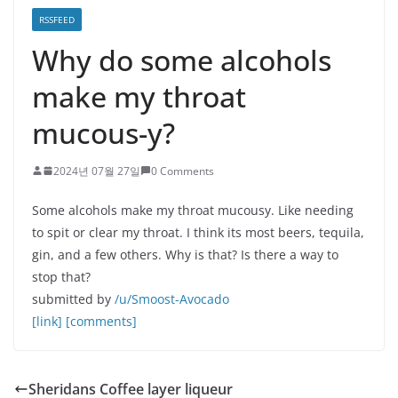
RSSFEED
Why do some alcohols
make my throat
mucous-y?
2024년 07월 27일
0 Comments
Some alcohols make my throat mucousy. Like needing
to spit or clear my throat. I think its most beers, tequila,
gin, and a few others. Why is that? Is there a way to
stop that?
submitted by
/u/Smoost-Avocado
[link]
[comments]
Sheridans Coffee layer liqueur