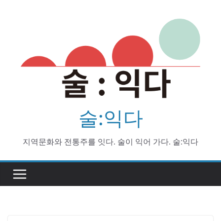
Skip
to
content
술:익다
지역문화와 전통주를 잇다. 술이 익어 가다. 술:익다