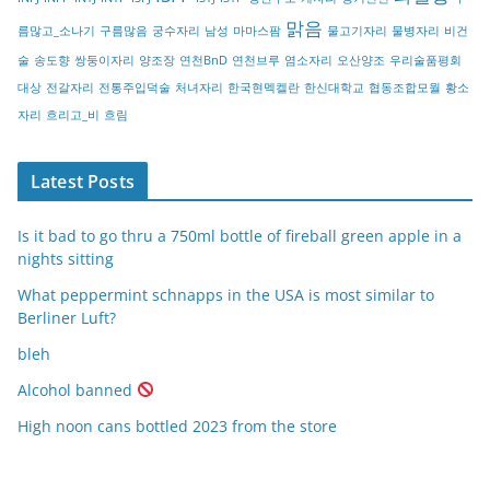
y
맑음
름많고_소나기
구름많음
궁수자리
남성
마마스팜
물고기자리
물병자리
비건
술
송도향
쌍둥이자리
양조장
연천BnD
연천브루
염소자리
오산양조
우리술품평회
대상
전갈자리
전통주입덕술
처녀자리
한국현멕켈란
한신대학교
협동조합모월
황소
자리
흐리고_비
흐림
Latest Posts
Is it bad to go thru a 750ml bottle of fireball green apple in a
nights sitting
What peppermint schnapps in the USA is most similar to
Berliner Luft?
bleh
Alcohol banned
High noon cans bottled 2023 from the store