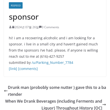
RSSFEED
sponsor
2024년 07월 26일
0 Comments
hi! i am a recovering alcoholic and i am looking for a
sponsor. i live in a small city and haven’t gained much
from the sponsors i’ve had. please, if anyone is willing
reach out to me at (616)-427-9257
submitted by
/u/Parking_Number_7784
[link]
[comments]
Drunk man (probobly some nutter ) gave this to a ba
rtender
When We Drank Beverages (including Ferments and
Liquor) Throughout History [OC]