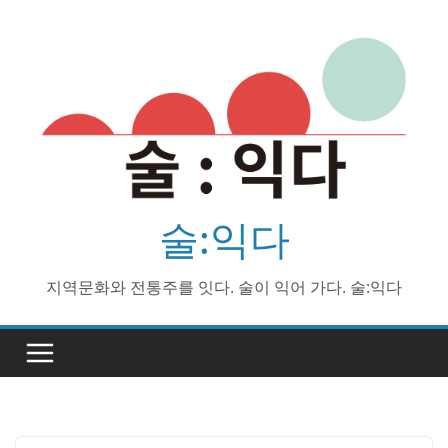
Skip
to
content
술:익다
지역문화와 전통주를 잇다. 술이 익어 가다. 술:익다