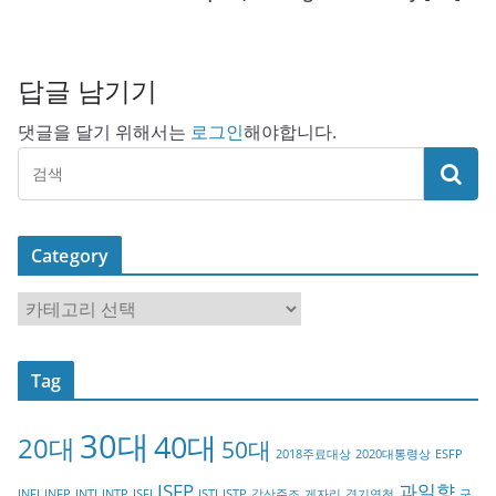
답글 남기기
댓글을 달기 위해서는
로그인
해야합니다.
Category
C
a
t
Tag
e
g
30대
40대
20대
o
50대
2018주료대상
2020대통령상
ESFP
r
ISFP
과일향
INFJ
INFP
INTJ
INTP
ISFJ
ISTJ
ISTP
강산주조
게자리
경기연천
구