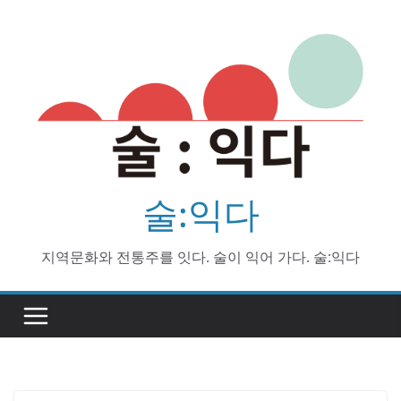
Skip
to
content
술:익다
지역문화와 전통주를 잇다. 술이 익어 가다. 술:익다