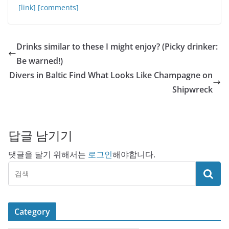
[link]
[comments]
Drinks similar to these I might enjoy? (Picky drinker:
Be warned!)
Divers in Baltic Find What Looks Like Champagne on
Shipwreck
답글 남기기
댓글을 달기 위해서는
로그인
해야합니다.
Category