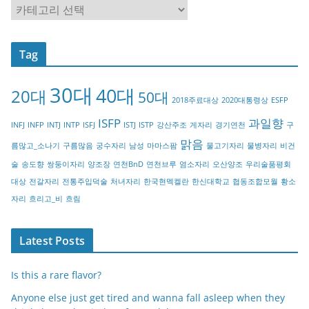
C
a
t
Tag
e
g
30대
40대
20대
o
50대
2018주료대상
2020대통령상
ESFP
r
ISFP
과일향
INFJ
INFP
INTJ
INTP
ISFJ
ISTJ
ISTP
강산주조
게자리
경기연천
구
y
맑음
름많고_소나기
구름많음
궁수자리
남성
마마스팜
물고기자리
물병자리
비건
술
송도향
쌍둥이자리
양조장
연천BnD
연천브루
염소자리
오산양조
우리술품평회
대상
전갈자리
전통주입덕술
처녀자리
한국현멕켈란
한신대학교
협동조합모월
황소
자리
흐리고_비
흐림
Latest Posts
Is this a rare flavor?
Anyone else just get tired and wanna fall asleep when they