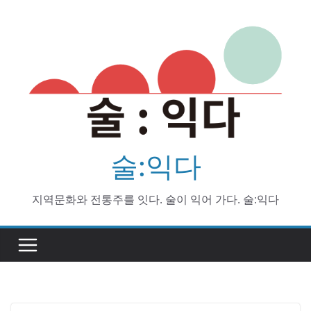
Skip
to
content
술:익다
지역문화와 전통주를 잇다. 술이 익어 가다. 술:익다