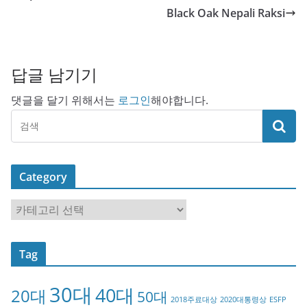
Black Oak Nepali Raksi
답글 남기기
댓글을 달기 위해서는
로그인
해야합니다.
Category
C
a
t
Tag
e
g
30대
40대
20대
o
50대
2018주료대상
2020대통령상
ESFP