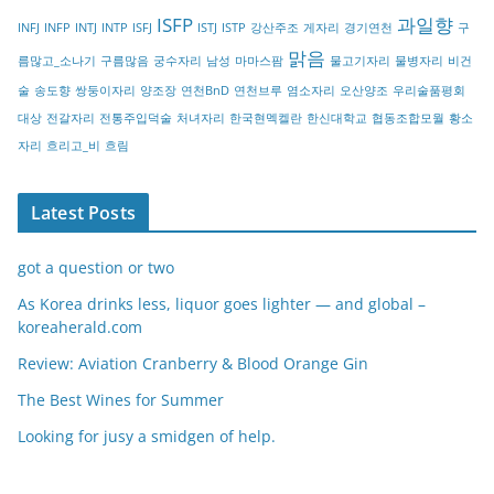
r
ISFP
과일향
INFJ
INFP
INTJ
INTP
ISFJ
ISTJ
ISTP
강산주조
게자리
경기연천
구
y
맑음
름많고_소나기
구름많음
궁수자리
남성
마마스팜
물고기자리
물병자리
비건
술
송도향
쌍둥이자리
양조장
연천BnD
연천브루
염소자리
오산양조
우리술품평회
대상
전갈자리
전통주입덕술
처녀자리
한국현멕켈란
한신대학교
협동조합모월
황소
자리
흐리고_비
흐림
Latest Posts
got a question or two
As Korea drinks less, liquor goes lighter — and global –
koreaherald.com
Review: Aviation Cranberry & Blood Orange Gin
The Best Wines for Summer
Looking for jusy a smidgen of help.