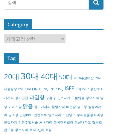
Category
C
a
t
Tag
e
g
30대
40대
20대
o
50대
2018주료대상
2020
r
ISFP
대통령상
ESFP
INFJ
INFP
INTJ
INTP
ISFJ
ISTJ
ISTP
강산주조
y
과일향
게자리
경기연천
구름많고_소나기
구름많음
궁수자리
남
맑음
성
마마스팜
물고기자리
물병자리
비건술
송도향
쌍둥이자
리
양조장
연천BnD
연천브루
염소자리
오산양조
우리술품평회대상
전갈자리
전통주입덕술
처녀자리
한국현멕켈란
한신대학교
협동조
합모월
황소자리
흐리고_비
흐림