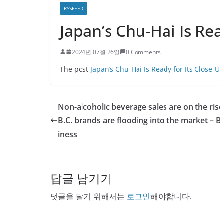
RSSFEED
Japan’s Chu-Hai Is Rea
2024년 07월 26일
0 Comments
The post
Japan’s Chu-Hai Is Ready for Its Close-
Non-alcoholic beverage sales are on the ri
B.C. brands are flooding into the market –
iness
답글 남기기
댓글을 달기 위해서는
로그인
해야합니다.