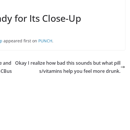
dy for Its Close-Up
Up
appeared first on
PUNCH
.
se and
Okay I realize how bad this sounds but what pill
 BCBus
s/vitamins help you feel more drunk.