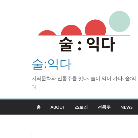
Skip
to
content
술:익다
지역문화와 전통주를 잇다. 술이 익어 가다. 술:익
다
홈
ABOUT
스토리
전통주
NEWS