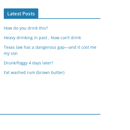
Latest Posts
How do you drink this?
Heavy drinking in past , Now can’t drink
Texas law has a dangerous gap—and it cost me
my son
Drunk/foggy 4 days later?
Fat washed rum (brown butter)