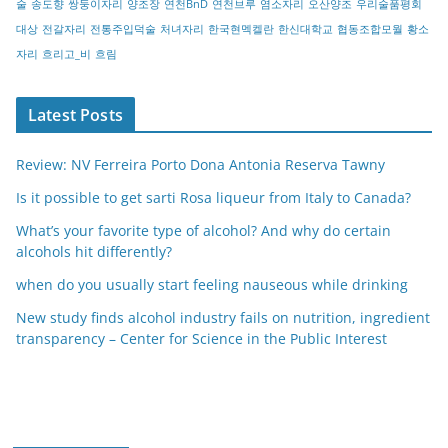
술
송도향
쌍둥이자리
양조장
연천BnD
연천브루
염소자리
오산양조
우리술품평회
대상
전갈자리
전통주입덕술
처녀자리
한국현멕켈란
한신대학교
협동조합모월
황소
자리
흐리고_비
흐림
Latest Posts
Review: NV Ferreira Porto Dona Antonia Reserva Tawny
Is it possible to get sarti Rosa liqueur from Italy to Canada?
What’s your favorite type of alcohol? And why do certain
alcohols hit differently?
when do you usually start feeling nauseous while drinking
New study finds alcohol industry fails on nutrition, ingredient
transparency – Center for Science in the Public Interest