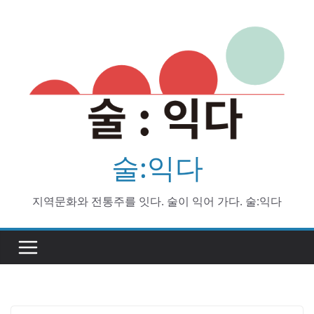
Skip
to
content
술:익다
지역문화와 전통주를 잇다. 술이 익어 가다. 술:익다