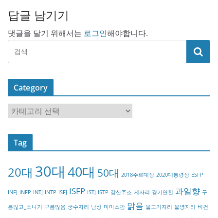
답글 남기기
댓글을 달기 위해서는
로그인
해야합니다.
Category
C
a
t
Tag
e
g
30대
40대
20대
o
50대
2018주료대상
2020대통령상
ESFP
r
ISFP
과일향
INFJ
INFP
INTJ
INTP
ISFJ
ISTJ
ISTP
강산주조
게자리
경기연천
구
y
맑음
름많고_소나기
구름많음
궁수자리
남성
마마스팜
물고기자리
물병자리
비건