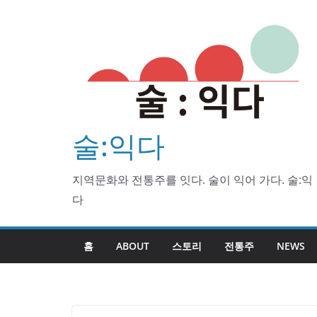
Skip
to
content
술:익다
지역문화와 전통주를 잇다. 술이 익어 가다. 술:익
다
홈
ABOUT
스토리
전통주
NEWS