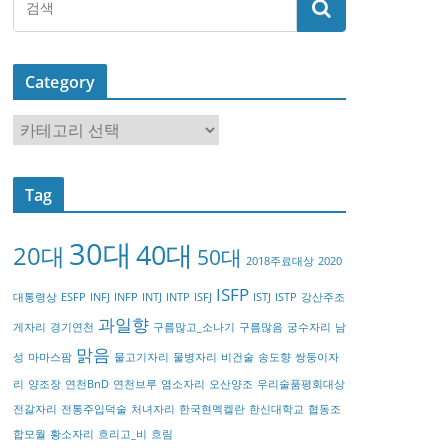
Category
C
a
t
Tag
e
g
30대
40대
20대
o
50대
2018주료대상
2020
r
ISFP
대통령상
ESFP
INFJ
INFP
INTJ
INTP
ISFJ
ISTJ
ISTP
강산주조
y
과일향
게자리
경기연천
구름많고_소나기
구름많음
궁수자리
남
맑음
성
마마스팜
물고기자리
물병자리
비건술
송도향
쌍둥이자
리
양조장
연천BnD
연천브루
염소자리
오산양조
우리술품평회대상
전갈자리
전통주입덕술
처녀자리
한국현멕켈란
한신대학교
협동조
합모월
황소자리
흐리고_비
흐림