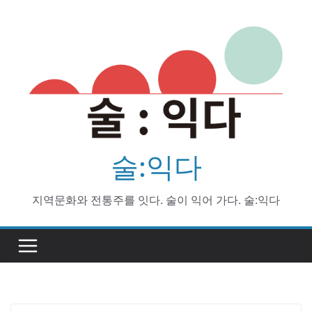
Skip
to
content
술:익다
지역문화와 전통주를 잇다. 술이 익어 가다. 술:익다