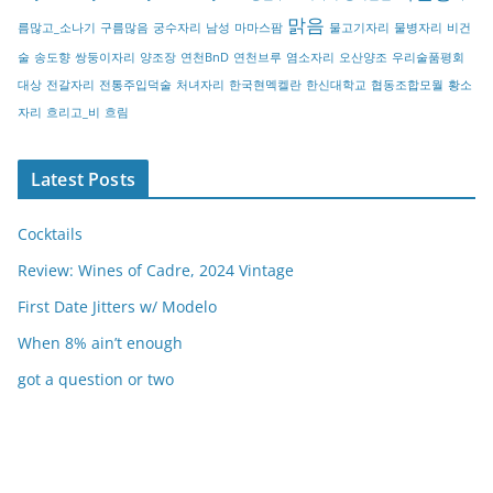
맑음
름많고_소나기
구름많음
궁수자리
남성
마마스팜
물고기자리
물병자리
비건
술
송도향
쌍둥이자리
양조장
연천BnD
연천브루
염소자리
오산양조
우리술품평회
대상
전갈자리
전통주입덕술
처녀자리
한국현멕켈란
한신대학교
협동조합모월
황소
자리
흐리고_비
흐림
Latest Posts
Cocktails
Review: Wines of Cadre, 2024 Vintage
First Date Jitters w/ Modelo
When 8% ain’t enough
got a question or two