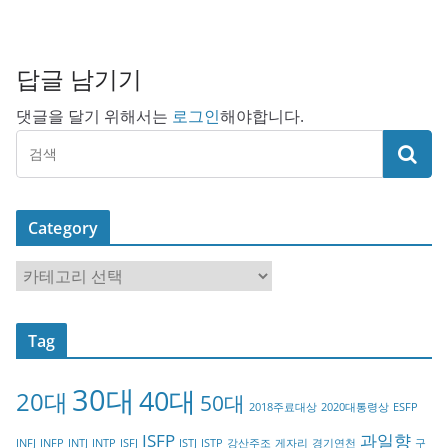
답글 남기기
댓글을 달기 위해서는
로그인
해야합니다.
Category
C
a
t
Tag
e
g
30대
40대
20대
o
50대
2018주료대상
2020대통령상
ESFP
r
ISFP
과일향
INFJ
INFP
INTJ
INTP
ISFJ
ISTJ
ISTP
강산주조
게자리
경기연천
구
y