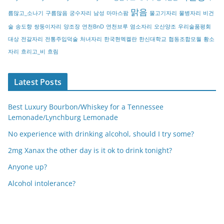
y
맑음
름많고_소나기
구름많음
궁수자리
남성
마마스팜
물고기자리
물병자리
비건
술
송도향
쌍둥이자리
양조장
연천BnD
연천브루
염소자리
오산양조
우리술품평회
대상
전갈자리
전통주입덕술
처녀자리
한국현멕켈란
한신대학교
협동조합모월
황소
자리
흐리고_비
흐림
Latest Posts
Best Luxury Bourbon/Whiskey for a Tennessee
Lemonade/Lynchburg Lemonade
No experience with drinking alcohol, should I try some?
2mg Xanax the other day is it ok to drink tonight?
Anyone up?
Alcohol intolerance?