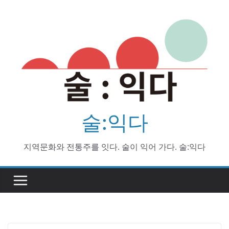
Skip
to
content
술:익다
지역문화와 전통주를 잇다. 술이 익어 가다. 술:익다