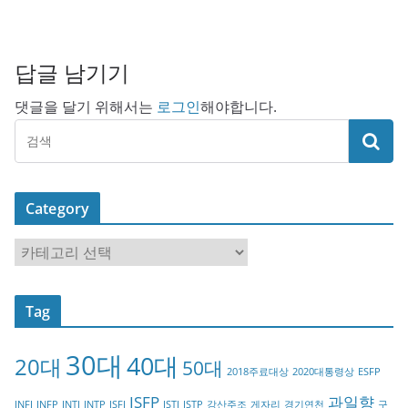
답글 남기기
댓글을 달기 위해서는
로그인
해야합니다.
Category
C
a
t
Tag
e
g
30대
40대
20대
o
50대
2018주료대상
2020대통령상
ESFP
r
ISFP
과일향
INFJ
INFP
INTJ
INTP
ISFJ
ISTJ
ISTP
강산주조
게자리
경기연천
구