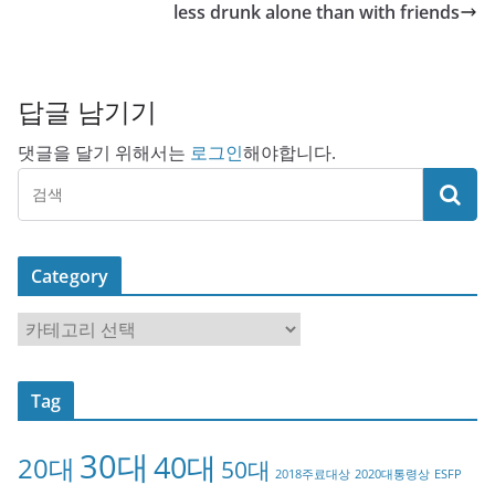
less drunk alone than with friends
답글 남기기
댓글을 달기 위해서는
로그인
해야합니다.
Category
C
a
t
Tag
e
g
30대
40대
20대
o
50대
2018주료대상
2020대통령상
ESFP
r