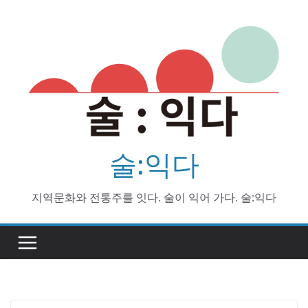
Skip
to
content
술:익다
지역문화와 전통주를 잇다. 술이 익어 가다. 술:익다