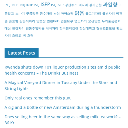
ISFP
과일향
INFJ
INFP
INTJ
INTP
ISFJ
ISTJ
ISTP
강산주조
게자리
경기연천
구
y
맑음
름많고_소나기
구름많음
궁수자리
남성
마마스팜
물고기자리
물병자리
비건
술
송도향
쌍둥이자리
양조장
연천BnD
연천브루
염소자리
오산양조
우리술품평회
대상
전갈자리
전통주입덕술
처녀자리
한국현멕켈란
한신대학교
협동조합모월
황소
자리
흐리고_비
흐림
Latest Posts
Rwanda shuts down 101 liquor production sites amid public
health concerns – The Drinks Business
A Magical Vineyard Dinner in Tuscany Under the Stars and
String Lights
Only real ones remember this guy.
A cig and a bottle of new Amsterdam during a thunderstorm
Does selling beer in the same way as selling milk tea work? –
36 Kr