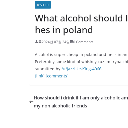
RSSFEED
What alcohol should I
hes in poland
2024년 07월 24일
0 Comments
Alcohol is super cheap in poland and he is in and
Preferably some kind of whiskey cuz im tryna chi
submitted by
/u/Jazzlike-King-4066
[link]
[comments]
How should i drink if I am only alcoholic a
my non alcoholic friends