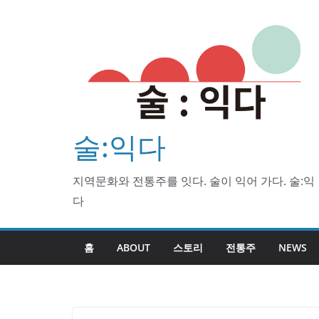
Skip
to
content
술:익다
지역문화와 전통주를 잇다. 술이 익어 가다. 술:익
다
홈
ABOUT
스토리
전통주
NEWS