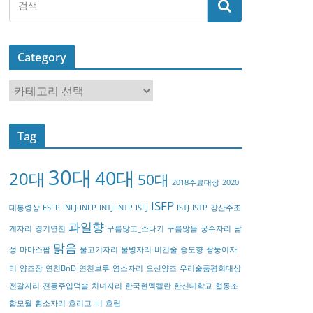
Category
C
a
t
Tag
e
g
30대
40대
20대
o
50대
2018주료대상
2020
r
ISFP
대통령상
ESFP
INFJ
INFP
INTJ
INTP
ISFJ
ISTJ
ISTP
강산주조
y
과일향
게자리
경기연천
구름많고_소나기
구름많음
궁수자리
남
맑음
성
마마스팜
물고기자리
물병자리
비건술
송도향
쌍둥이자
리
양조장
연천BnD
연천브루
염소자리
오산양조
우리술품평회대상
전갈자리
전통주입덕술
처녀자리
한국현멕켈란
한신대학교
협동조
합모월
황소자리
흐리고_비
흐림