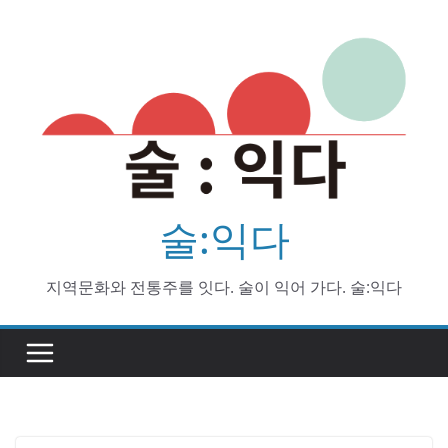
Skip
to
content
술:익다
지역문화와 전통주를 잇다. 술이 익어 가다. 술:익다