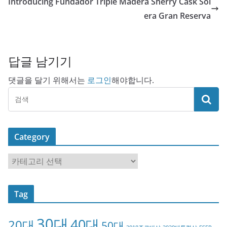
Introducing Fundador Triple Madera Sherry Cask Sol
era Gran Reserva
답글 남기기
댓글을 달기 위해서는
로그인
해야합니다.
Category
C
a
t
Tag
e
g
30대
40대
20대
o
50대