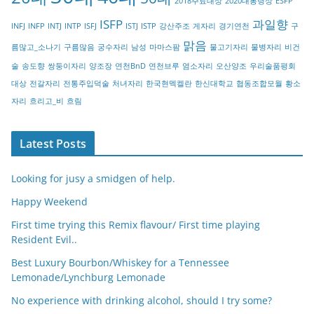
2018주료대상
2020대통령상
ESFP
r
ISFP
과일향
INFJ
INFP
INTJ
INTP
ISFJ
ISTJ
ISTP
강산주조
게자리
경기연천
구
y
맑음
름많고_소나기
구름많음
궁수자리
남성
마마스팜
물고기자리
물병자리
비건
술
송도향
쌍둥이자리
양조장
연천BnD
연천브루
염소자리
오산양조
우리술품평회
대상
전갈자리
전통주입덕술
처녀자리
한국현멕켈란
한신대학교
협동조합모월
황소
자리
흐리고_비
흐림
Latest Posts
Looking for jusy a smidgen of help.
Happy Weekend
First time trying this Remix flavour/ First time playing
Resident Evil..
Best Luxury Bourbon/Whiskey for a Tennessee
Lemonade/Lynchburg Lemonade
No experience with drinking alcohol, should I try some?