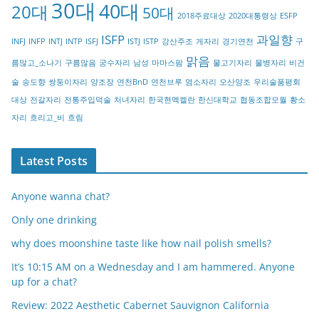
30대
40대
20대
o
50대
2018주료대상
2020대통령상
ESFP
r
ISFP
과일향
INFJ
INFP
INTJ
INTP
ISFJ
ISTJ
ISTP
강산주조
게자리
경기연천
구
y
맑음
름많고_소나기
구름많음
궁수자리
남성
마마스팜
물고기자리
물병자리
비건
술
송도향
쌍둥이자리
양조장
연천BnD
연천브루
염소자리
오산양조
우리술품평회
대상
전갈자리
전통주입덕술
처녀자리
한국현멕켈란
한신대학교
협동조합모월
황소
자리
흐리고_비
흐림
Latest Posts
Anyone wanna chat?
Only one drinking
why does moonshine taste like how nail polish smells?
It’s 10:15 AM on a Wednesday and I am hammered. Anyone
up for a chat?
Review: 2022 Aesthetic Cabernet Sauvignon California