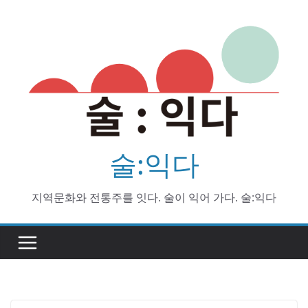
Skip
to
content
술:익다
지역문화와 전통주를 잇다. 술이 익어 가다. 술:익다