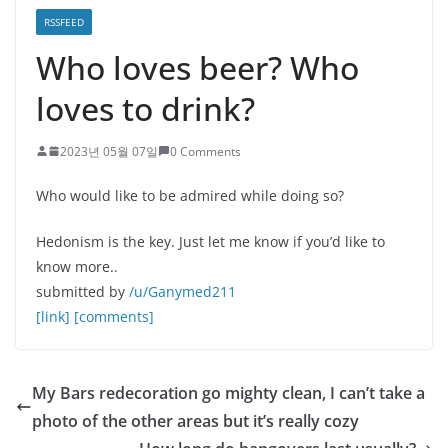
RSSFEED
Who loves beer? Who
loves to drink?
2023년 05월 07일
0 Comments
Who would like to be admired while doing so?
Hedonism is the key. Just let me know if you’d like to
know more..
submitted by
/u/Ganymed211
[link]
[comments]
My Bars redecoration go mighty clean, I can’t take a
photo of the other areas but it’s really cozy