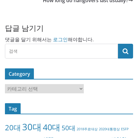
How long do hangovers last usually?
답글 남기기
댓글을 달기 위해서는
로그인
해야합니다.
Category
C
a
t
Tag
e
g
30대
40대
20대
o
50대
2018주료대상
2020대통령상
ESFP
r