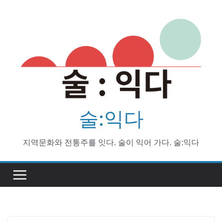
Skip
to
content
술:익다
지역문화와 전통주를 잇다. 술이 익어 가다. 술:익다