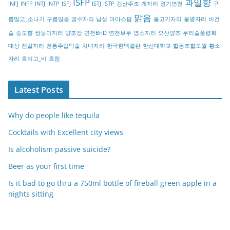
ISFP
과일향
INFJ
INFP
INTJ
INTP
ISFJ
ISTJ
ISTP
강산주조
게자리
경기연천
구
y
맑음
름많고_소나기
구름많음
궁수자리
남성
마마스팜
물고기자리
물병자리
비건
술
송도향
쌍둥이자리
양조장
연천BnD
연천브루
염소자리
오산양조
우리술품평회
대상
전갈자리
전통주입덕술
처녀자리
한국현멕켈란
한신대학교
협동조합모월
황소
자리
흐리고_비
흐림
Latest Posts
Why do people like tequila
Cocktails with Excellent city views
Is alcoholism passive suicide?
Beer as your first time
Is it bad to go thru a 750ml bottle of fireball green apple in a
nights sitting